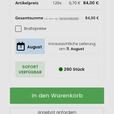
Artikelpreis
120x
0,70 €
84,00 €
Gesamtsumme
84,00 €
Versandkosten
exkl. MwSt. zzgl.
Bruttopreise
Voraussichtliche Lieferung
11
August
am
11. August
SOFORT
290 Stück
VERFÜGBAR
EPSOM
Auf
In den Warenkorb
Visitenkartenetui
Lager
Angebot anfordern