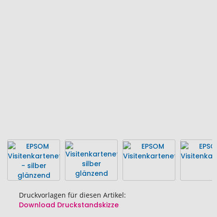
Ende
der
Bildgalerie
springen
Druckvorlagen für diesen Artikel:
Download Druckstandskizze