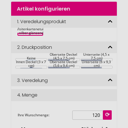
Zum
Artikel konfigurieren
Anfang
der
Bildgalerie
1.
Veredelungsprodukt
EPSOM 
springen
Visitenkartenetui 
- silber glänzend
2.
Druckposition
Oberseite Deckel 
Unterseite (4,5 x 
Keine
(4,5 x 7,5 cm)
7,5 cm)
Innen Deckel (3 x 7 
Oberseite Deckel 
Unterseite (6 x 9,3 
cm)
(5,6 x 9,4 cm)
cm)
3.
Veredelung
4.
Menge
Ihre Wunschmenge: