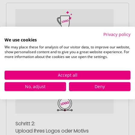
Privacy policy
Schritt 1:
We use cookies
Artikelkonfiguration
We may place these for analysis of our visitor data, to improve our website,
show personalised content and to give you a great website experience. For
Wählen Sie Ihre gewünschten
more information about the cookies we use open the settings.
Werbeartikel aus und passen Sie diese
nach Ihren Vorstellungen an.
Accept all
Anschließend legen Sie die konfigurierten
Artikel in Ihren Warenkorb.
No, adjust
Deny
Schritt 2:
Upload Ihres Logos oder Motivs