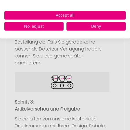
Schritt 2:
Upload Ihres Logos oder Motivs
Accept all
Laden Sie auf unserer
No, adjust
Deny
Bestellabschlussseite (Checkout) Ihr Logo
oder Motiv hoch und schließen Sie Ihre
Bestellung ab. Falls Sie gerade keine
passende Datei zur Verfügung haben,
können Sie diese gerne später
nachliefern.
Schritt 3:
Artikelvorschau und Freigabe
Sie erhalten von uns eine kostenlose
Druckvorschau mit Ihrem Design. Sobald