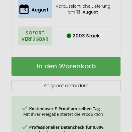
Voraussichtliche Lieferung
13
August
am
13. August
SOFORT
2003 Stück
VERFÜGBAR
Holz
Auf
In den Warenkorb
Multitool
Lager
Angebot anfordern
Kostenloser E-Proof am selben Tag
Mit Ihrer Freigabe startet die Produktion
Professioneller Datencheck für 0,00€