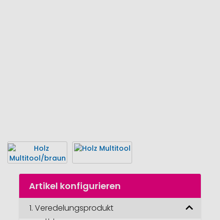
Ende
der
Bildgalerie
springen
Zum
Artikel konfigurieren
Anfang
der
Bildgalerie
1.
Veredelungsprodukt
springen