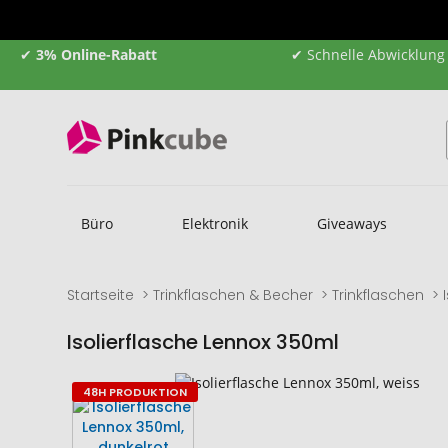
✔
3% Online-Rabatt
✔ Schnelle Abwicklung
Büro
Elektronik
Giveaways
Startseite
Trinkflaschen & Becher
Trinkflaschen
Isolierflasche Lennox 350ml
Zum
Zum
48H PRODUKTION
Ende
Anfang
der
der
Bildgalerie
Bildgalerie