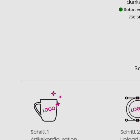
dunke
Sofort v
756 S
So
Schritt 1:
Schritt 2
Artikelkonfiguration
Upload 