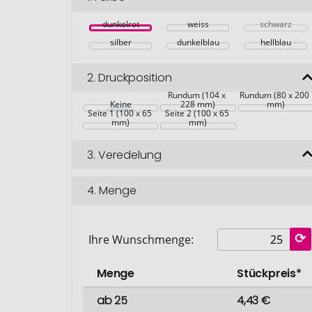
dunkelrot
weiss
schwarz
silber
dunkelblau
hellblau
2.
Druckposition
Rundum (104 x 
Rundum (80 x 200 
Keine
228 mm)
mm)
Seite 1 (100 x 65 
Seite 2 (100 x 65 
mm)
mm)
3.
Veredelung
4.
Menge
Ihre Wunschmenge:
Menge
Stückpreis*
ab 25
4,43 €