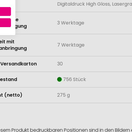
lung
Digitaldruck High Gloss, Lasergr
eit ohne
3 Werktage
anbringung
eit mit
7 Werktage
anbringung
Versandkarton
30
estand
756 Stück
t (netto)
275 g
esem Produkt bedruckbaren Positionen sind in den Bildern 