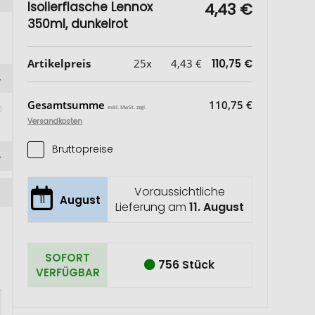
Isolierflasche Lennox
4,43 €
350ml, dunkelrot
Artikelpreis
25x
4,43 €
110,75 €
Gesamtsumme
110,75 €
exkl. MwSt. zzgl.
Versandkosten
Bruttopreise
Voraussichtliche
11
August
Lieferung am
11. August
SOFORT
756 Stück
VERFÜGBAR