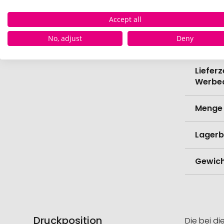
Verede
Accept all
Lieferz
No, adjust
Deny
Werbe
Lieferz
Werbe
Menge 
Lagerb
Gewich
Druckposition
Die bei di