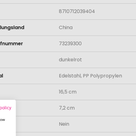
8710712039404
llungsland
China
rifnummer
73239300
dunkelrot
al
Edelstahl, PP Polypropylen
16,5 cm
messer
7,2 cm
policy
how
odukt
Nein