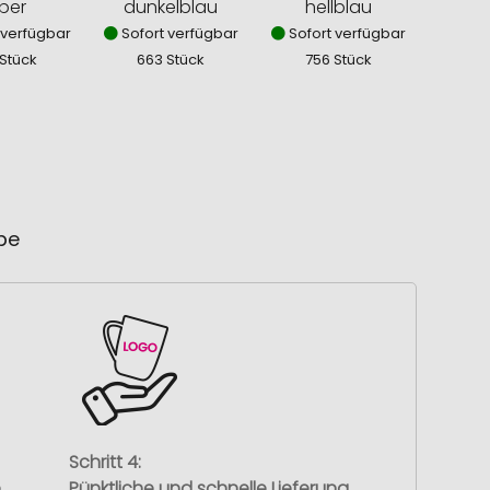
lber
dunkelblau
hellblau
 verfügbar
Sofort verfügbar
Sofort verfügbar
 Stück
663 Stück
756 Stück
ube
Schritt 4:
e
Pünktliche und schnelle Lieferung