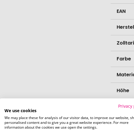
EAN
Herste
Zollta
Farbe
Materi
Höhe
Durch
Privacy 
We use cookies
We may place these for analysis of our visitor data, to improve our website, s
Bio-Pr
personalised content and to give you a great website experience. For more
information about the cookies we use open the settings.