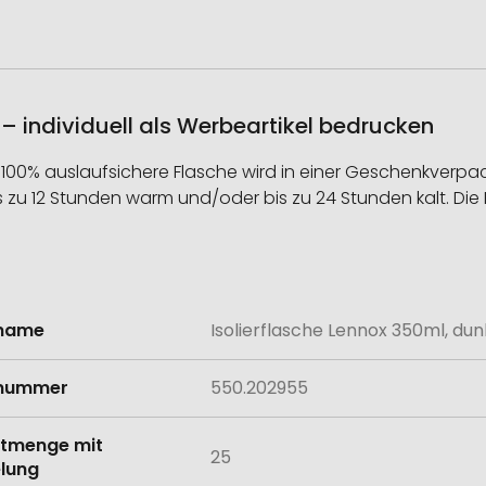
 – individuell als Werbeartikel bedrucken
100% auslaufsichere Flasche wird in einer Geschenkverpack
is zu 12 Stunden warm und/oder bis zu 24 Stunden kalt. Di
lname
Isolierflasche Lennox 350ml, dun
onen
lnummer
550.202955
tmenge mit
25
lung