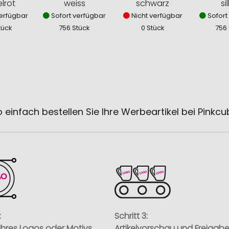
lrot
weiss
schwarz
si
erfügbar
Sofort verfügbar
Nicht verfügbar
Sofort
tück
756 Stück
0 Stück
756
 einfach bestellen Sie Ihre Werbeartikel bei Pinkc
:
Schritt 3:
Ihres Logos oder Motivs
Artikelvorschau und Freigab