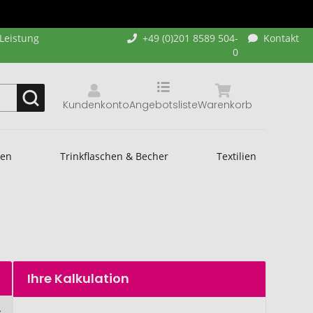
-Leistung
+49 (0)201 8589 504-
Kontakt
0
Kundenkonto
Angebotsliste
Warenkorb
hen
Trinkflaschen & Becher
Textilien
Ihre Kalkulation