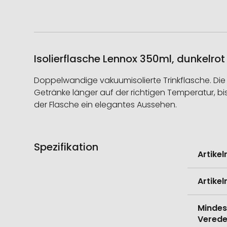
Isolierflasche Lennox 350ml, dunkelrot
Doppelwandige vakuumisolierte Trinkflasche. Die 
Getränke länger auf der richtigen Temperatur, b
der Flasche ein elegantes Aussehen.
Spezifikation
Weitere
Artike
Informati
Artike
Mindes
Verede