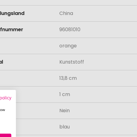
llungsland
China
rifnummer
96081010
orange
al
Kunststoff
13,8 cm
messer
1 cm
policy
how
odukt
Nein
bfarbe
blau