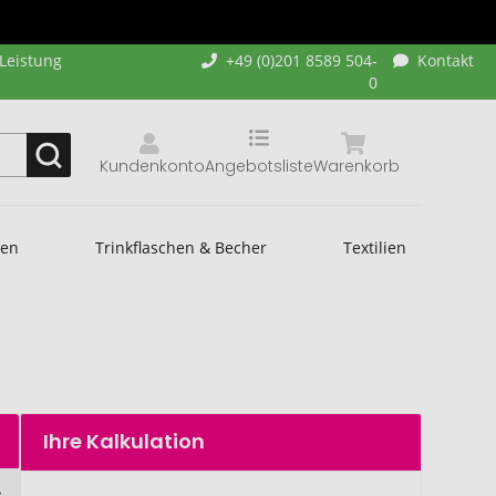
-Leistung
+49 (0)201 8589 504-
Kontakt
0
Kundenkonto
Angebotsliste
Warenkorb
hen
Trinkflaschen & Becher
Textilien
Ihre Kalkulation