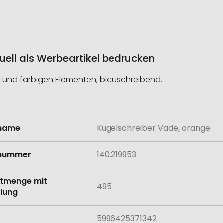
uell als Werbeartikel bedrucken
e und farbigen Elementen, blauschreibend.
lname
Kugelschreiber Vade, orange
onen
lnummer
140.219953
tmenge mit
495
lung
5996425371342