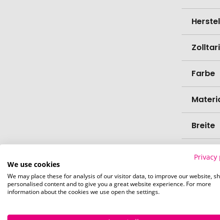
Herste
Zollta
Farbe
Materi
Breite
Durch
Privacy 
We use cookies
We may place these for analysis of our visitor data, to improve our website, s
Bio-Pr
personalised content and to give you a great website experience. For more
information about the cookies we use open the settings.
Schrei