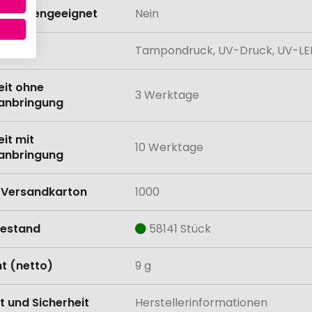
schinengeeignet
Nein
lung
Tampondruck, UV-Druck, UV-L
eit ohne
3 Werktage
anbringung
eit mit
10 Werktage
anbringung
Versandkarton
1000
estand
58141 Stück
t (netto)
9 g
t und Sicherheit
Herstellerinformationen