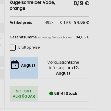
Kugelschreiber Vade,
0,19 €
orange
Artikelpreis
495x
0,19 €
94,05 €
 
Gesamtsumme
94,05 €
Versandkosten
exkl. MwSt. zzgl.
Bruttopreise
Voraussichtliche
12
August
Lieferung am
12.
August
SOFORT
58141 Stück
VERFÜGBAR