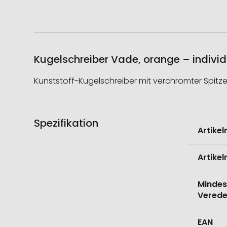
Kugelschreiber Vade, orange – individ
Kunststoff-Kugelschreiber mit verchromter Spitz
Spezifikation
Weitere
Artike
Informati
Artike
Mindes
Verede
EAN