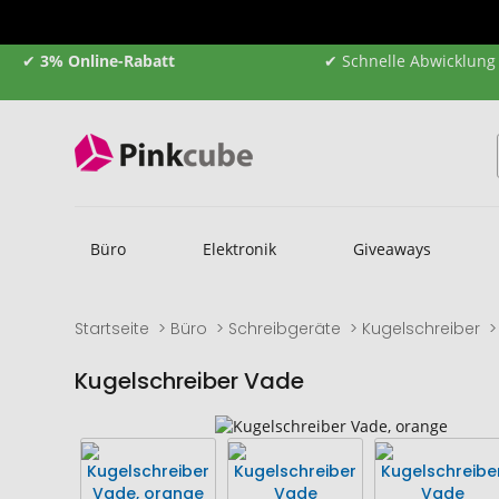
✔
3% Online-Rabatt
✔ Schnelle Abwicklung
Büro
Elektronik
Giveaways
Startseite
Büro
Schreibgeräte
Kugelschreiber
Kugelschreiber Vade
Zum
Zum
Ende
Anfang
der
der
Bildgalerie
Bildgalerie