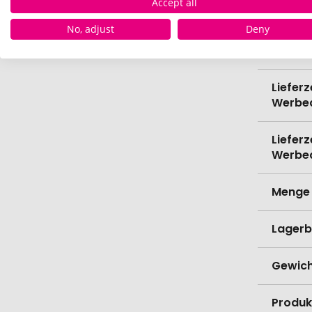
Accept all
Spülma
No, adjust
Deny
Verede
Lieferz
Werbe
Lieferz
Werbe
Menge 
Lagerb
Gewich
Produk