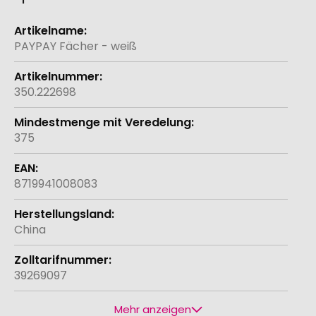
Weitere
Informationen
PAYPAY Fächer - weiß
350.222698
375
8719941008083
China
39269097
Mehr anzeigen