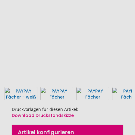
Ende
der
Bildgalerie
springen
Druckvorlagen für diesen Artikel:
Download Druckstandskizze
Zum
Artikel konfigurieren
Anfang