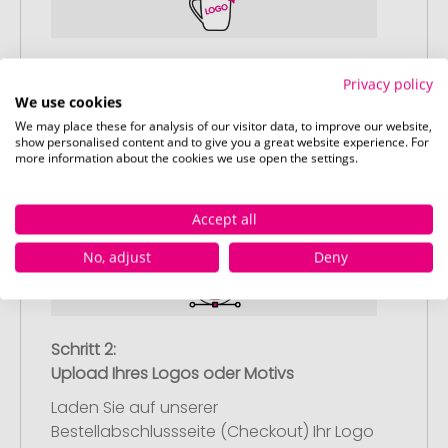
Schritt 1:
Privacy policy
Artikelkonfiguration
We use cookies
Wählen Sie Ihre gewünschten
We may place these for analysis of our visitor data, to improve our website,
Werbeartikel aus und passen Sie diese
show personalised content and to give you a great website experience. For
more information about the cookies we use open the settings.
nach Ihren Vorstellungen an.
Anschließend legen Sie die konfigurierten
Artikel in Ihren Warenkorb.
Accept all
No, adjust
Deny
Schritt 2:
Upload Ihres Logos oder Motivs
Laden Sie auf unserer
Bestellabschlussseite (Checkout) Ihr Logo