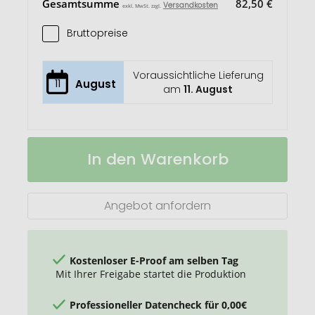
Gesamtsumme
82,50 €
Versandkosten
exkl. MwSt. zzgl.
Bruttopreise
Voraussichtliche Lieferung
11
August
am
11. August
PAYPAY
Auf
In den Warenkorb
Fächer
Lager
Angebot anfordern
Kostenloser E-Proof am selben Tag
Mit Ihrer Freigabe startet die Produktion
Professioneller Datencheck für 0,00€