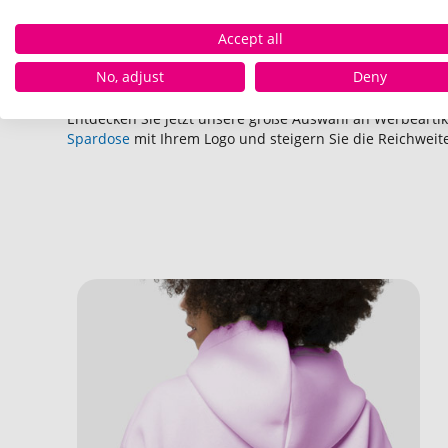
Werbeartikel sind nicht nur praktisch, sondern auch eff
Accept all
Unternehmen Sichtbarkeit verschaffen. Ob auf der Stra
Kundentermin – unsere Werbegeschenke helfen Ihnen dab
No, adjust
Deny
und nachhaltig im Gedächtnis Ihrer Zielgruppe zu veran
Entdecken Sie jetzt unsere große Auswahl an Werbearti
Spardose
mit Ihrem Logo und steigern Sie die Reichwe