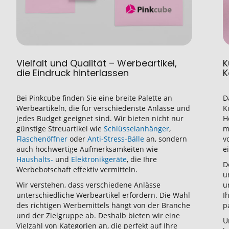
Vielfalt und Qualität – Werbeartikel,
K
die Eindruck hinterlassen
K
Bei Pinkcube finden Sie eine breite Palette an
D
Werbeartikeln, die für verschiedenste Anlässe und
K
jedes Budget geeignet sind. Wir bieten nicht nur
H
günstige Streuartikel wie
Schlüsselanhänger
,
m
Flaschenöffner
oder
Anti-Stress-Bälle
an, sondern
v
auch hochwertige Aufmerksamkeiten wie
e
Haushalts-
und
Elektronikgeräte
, die Ihre
D
Werbebotschaft effektiv vermitteln.
u
Wir verstehen, dass verschiedene Anlässe
u
unterschiedliche Werbeartikel erfordern. Die Wahl
I
des richtigen Werbemittels hängt von der Branche
p
und der Zielgruppe ab. Deshalb bieten wir eine
U
Vielzahl von Kategorien an, die perfekt auf Ihre