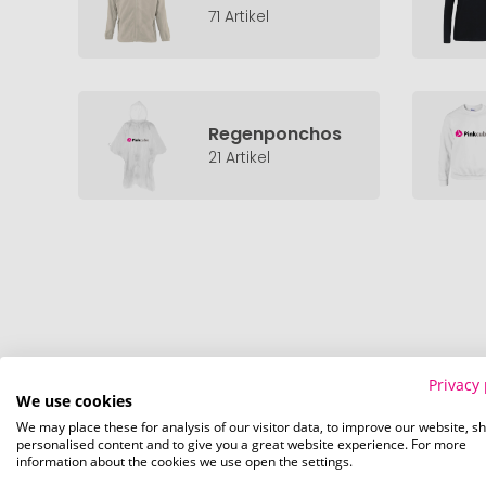
71 Artikel
Regenponchos
21 Artikel
Privacy 
Veredelte Werbeartikel: Top-Qualität 
We use cookies
We may place these for analysis of our visitor data, to improve our website, s
Willkommen bei Pinkcube – Ihrem Online-Werbemittelhänd
personalised content and to give you a great website experience. For more
Werbeartikel! Mit unserem breiten Sortiment und einer 
information about the cookies we use open the settings.
Ihre Artikel ganz nach Ihren Vorstellungen gestalten und