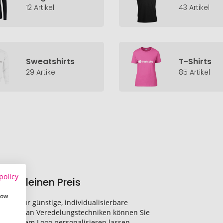
12 Artikel
43 Artikel
Sweatshirts
T-Shirts
29 Artikel
85 Artikel
policy
zum kleinen Preis
how
ler für günstige, individualisierbare
Vielzahl an Veredelungstechniken können Sie
 mit Ihrem Logo personalisieren lassen.