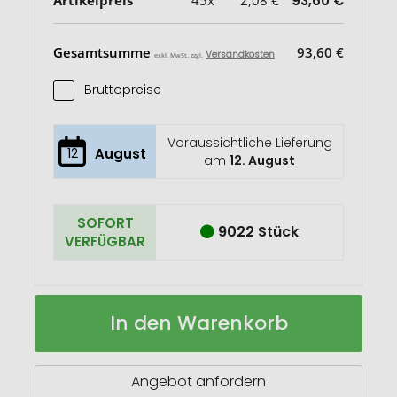
93,60 €
Gesamtsumme
93,60 €
Versandkosten
exkl. MwSt. zzgl.
Bruttopreise
Voraussichtliche Lieferung
12
August
am
12. August
SOFORT
9022 Stück
VERFÜGBAR
2
Auf
In den Warenkorb
METER
Lager
Zollstock
2m
Angebot anfordern