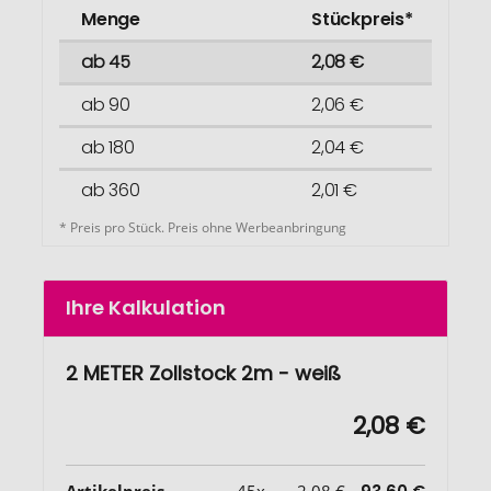
Menge
Stückpreis*
ab 45
2,08 €
ab 90
2,06 €
ab 180
2,04 €
ab 360
2,01 €
* Preis pro Stück. Preis ohne Werbeanbringung
Ihre Kalkulation
2 METER Zollstock 2m - weiß
2,08 €
Artikelpreis
45x
2,08 €