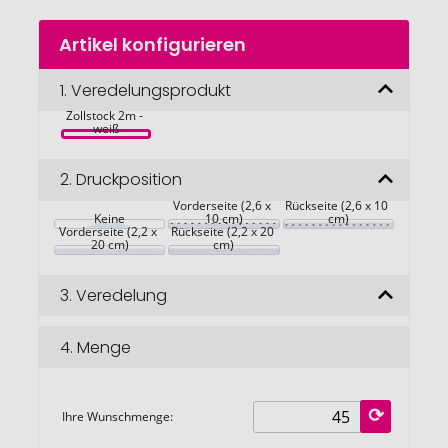
Zum
Artikel konfigurieren
Anfang
der
Bildgalerie
1.
Veredelungsprodukt
2 METER 
springen
Zollstock 2m - 
weiß
2.
Druckposition
Vorderseite (2,6 x 
Rückseite (2,6 x 10 
Keine
10 cm)
cm)
Vorderseite (2,2 x 
Rückseite (2,2 x 20 
20 cm)
cm)
3.
Veredelung
4.
Menge
Ihre Wunschmenge: