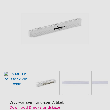
Ende
der
Bildgalerie
springen
Druckvorlagen für diesen Artikel:
Download Druckstandskizze