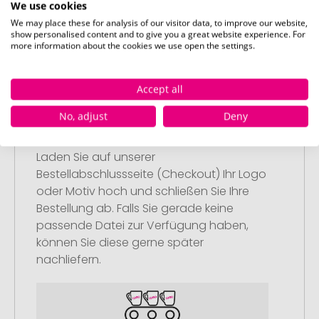
Anschließend legen Sie die konfigurierten
We use cookies
Artikel in Ihren Warenkorb.
We may place these for analysis of our visitor data, to improve our website,
show personalised content and to give you a great website experience. For
more information about the cookies we use open the settings.
Accept all
Schritt 2:
No, adjust
Deny
Upload Ihres Logos oder Motivs
Laden Sie auf unserer
Bestellabschlussseite (Checkout) Ihr Logo
oder Motiv hoch und schließen Sie Ihre
Bestellung ab. Falls Sie gerade keine
passende Datei zur Verfügung haben,
können Sie diese gerne später
nachliefern.