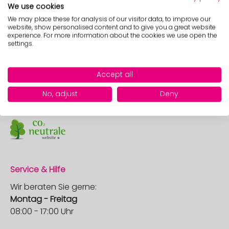
Widerrufsrecht
We use cookies
Rechtliche Vorabinformationen
We may place these for analysis of our visitor data, to improve our
website, show personalised content and to give you a great website
Kundenservice
experience. For more information about the cookies we use open the
settings.
Kontakt
Versandarten
Accept all
Zahlungsarten
Newsletter Anmeldung
No, adjust
Deny
Zertifikate
Service & Hilfe
Wir beraten Sie gerne:
Montag - Freitag
08:00 - 17:00 Uhr