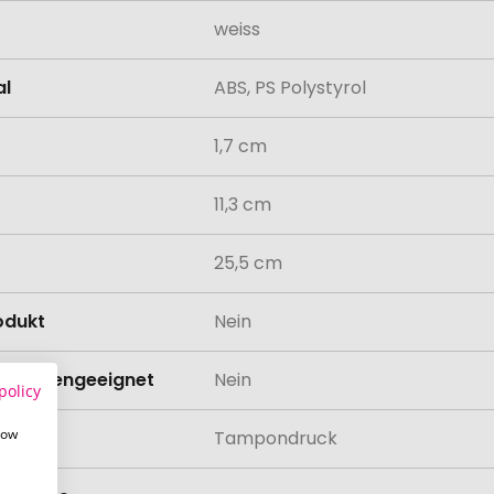
weiss
al
ABS, PS Polystyrol
1,7 cm
11,3 cm
25,5 cm
odukt
Nein
schinengeeignet
Nein
policy
how
lung
Tampondruck