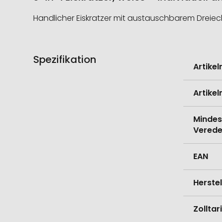
Handlicher Eiskratzer mit austauschbarem Dreieck
Spezifikation
Weitere
Artike
Informati
Artike
Mindes
Verede
EAN
Herste
Zollta