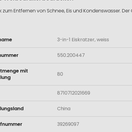
 zum Entfernen von Schnee, Eis und Kondenswasser. Der Gr
lname
3-in-1 Eiskratzer, weiss
onen
lnummer
550.200447
tmenge mit
80
lung
8710712021669
llungsland
China
rifnummer
39269097