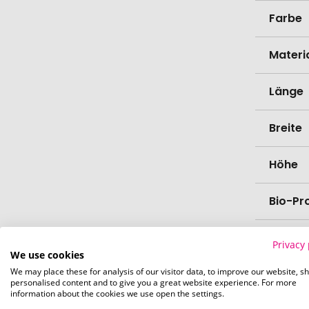
Farbe
Materi
Länge
Breite
Höhe
Bio-Pr
Spülma
Privacy 
We use cookies
We may place these for analysis of our visitor data, to improve our website, s
Verede
personalised content and to give you a great website experience. For more
information about the cookies we use open the settings.