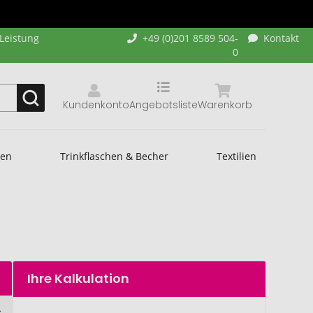
-Leistung
+49 (0)201 8589 504-
Kontakt
0
Kundenkonto
Angebotsliste
Warenkorb
hen
Trinkflaschen & Becher
Textilien
Ihre Kalkulation