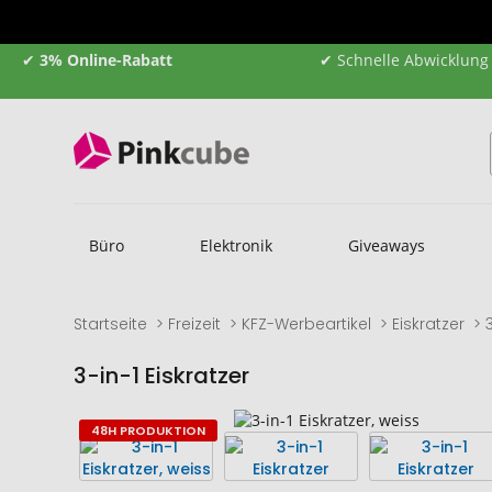
✔
3% Online-Rabatt
✔ Schnelle Abwicklung
Büro
Elektronik
Giveaways
Startseite
Freizeit
KFZ-Werbeartikel
Eiskratzer
3-in-1 Eiskratzer
Zum
Zum
48H PRODUKTION
Ende
Anfang
der
der
Bildgalerie
Bildgalerie