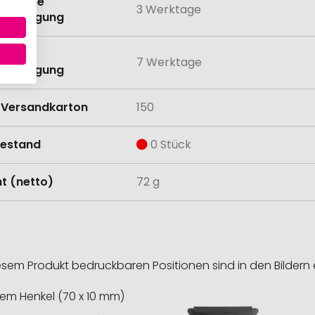
eit ohne
3 Werktage
anbringung
eit mit
7 Werktage
anbringung
Versandkarton
150
estand
0 Stück
t (netto)
72 g
esem Produkt bedruckbaren Positionen sind in den Bildern 