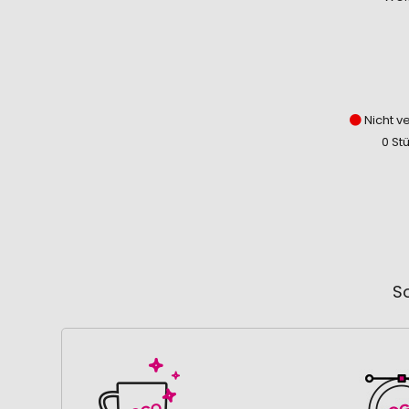
Nicht v
0 St
So