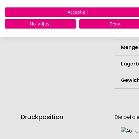
Lieferz
Werbe
Accept all
Lieferz
No, adjust
Deny
Werbe
Menge 
Lagerb
Gewich
Druckposition
Die bei di