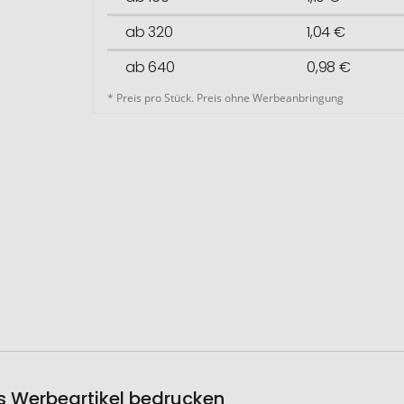
ab 320
1,04 €
ab 640
0,98 €
* Preis pro Stück. Preis ohne Werbeanbringung
als Werbeartikel bedrucken