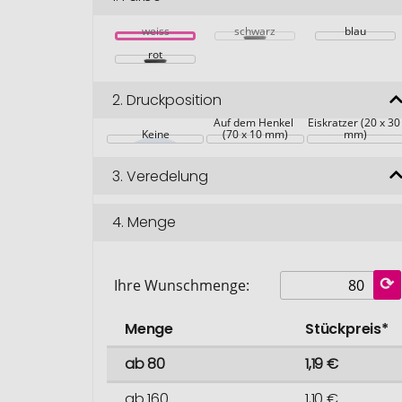
weiss
schwarz
blau
rot
2.
Druckposition
Unter dem 
Auf dem Henkel 
Eiskratzer (20 x 30
Keine
(70 x 10 mm)
mm)
3.
Veredelung
4.
Menge
Ihre Wunschmenge:
Menge
Stückpreis*
ab 80
1,19 €
ab 160
1,10 €