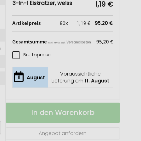
3-in-1 Eiskratzer, weiss
1,19 €
Artikelpreis
80x
1,19 €
95,20 €
Gesamtsumme
95,20 €
Versandkosten
 
exkl. MwSt. zzgl.
Bruttopreise
Voraussichtliche
11
August
Lieferung am
11. August
3-
Auf
In den Warenkorb
in-
Lager
1
Eiskratzer
Angebot anfordern