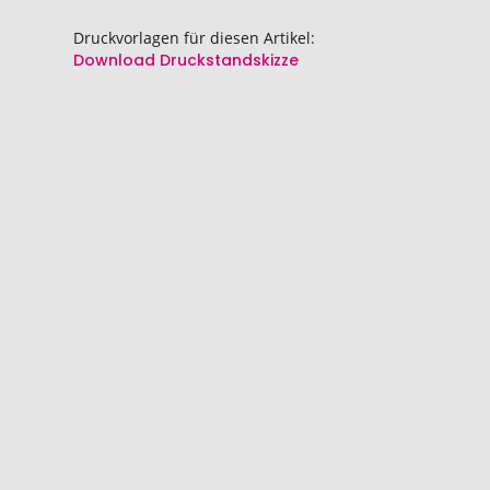
springen
springen
Druckvorlagen für diesen Artikel:
Download Druckstandskizze