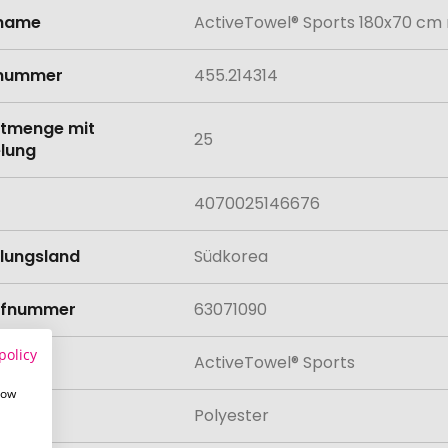
lname
ActiveTowel® Sports 180x70 cm
onen
lnummer
455.214314
tmenge mit
25
lung
4070025146676
llungsland
Südkorea
rifnummer
63071090
policy
ActiveTowel® Sports
how
al
Polyester