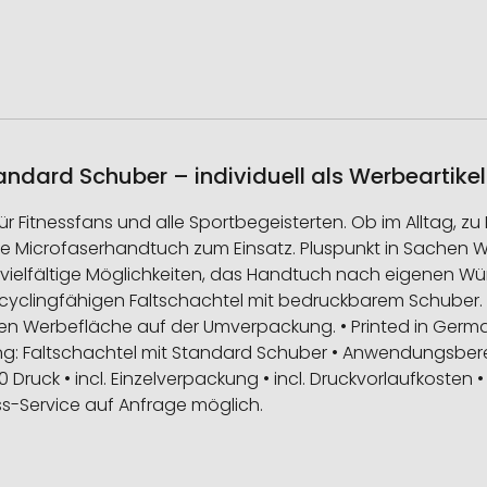
andard Schuber – individuell als Werbeartike
r Fitnessfans und alle Sportbegeisterten. Ob im Alltag, z
te Microfaserhandtuch zum Einsatz. Pluspunkt in Sachen We
vielfältige Möglichkeiten, das Handtuch nach eigenen Wüns
recyclingfähigen Faltschachtel mit bedruckbarem Schuber. 
n Werbefläche auf der Umverpackung. • Printed in German
ung: Faltschachtel mit Standard Schuber • Anwendungsberei
4/0 Druck • incl. Einzelverpackung • incl. Druckvorlaufkosten
s-Service auf Anfrage möglich.