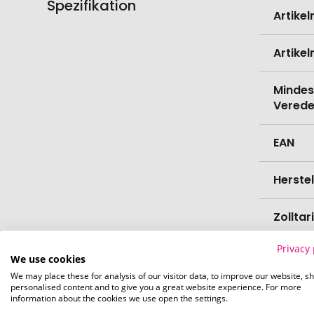
Spezifikation
Weitere
Artike
Informati
Artike
Mindes
Verede
EAN
Herste
Zollta
Privacy 
Marke
We use cookies
We may place these for analysis of our visitor data, to improve our website, s
personalised content and to give you a great website experience. For more
Materi
information about the cookies we use open the settings.