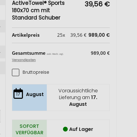
ActiveTowel® Sports
39,56 €
180x70 cm mit
Standard Schuber
Artikelpreis
25x
39,56 €
989,00 €
Gesamtsumme
989,00 €
exkl. MwSt. zzgl.
Versandkosten
Bruttopreise
Voraussichtliche
17
August
Lieferung am
17.
August
SOFORT
Auf Lager
VERFÜGBAR