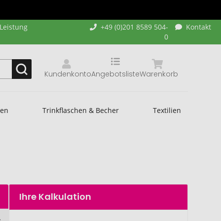
-Leistung
+49 (0)201 8589 504-
Kontakt
0
Kundenkonto
Angebotsliste
Warenkorb
hen
Trinkflaschen & Becher
Textilien
Ihre Kalkulation