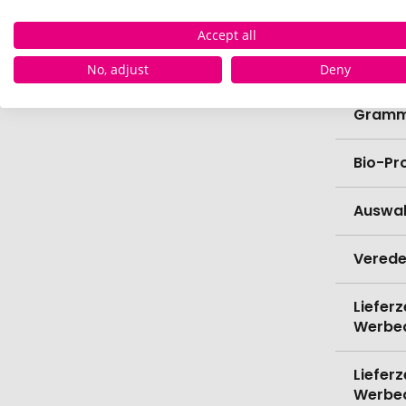
Breite
Accept all
Höhe
No, adjust
Deny
Gramm
Bio-Pr
Auswa
Verede
Lieferz
Werbe
Lieferz
Werbe