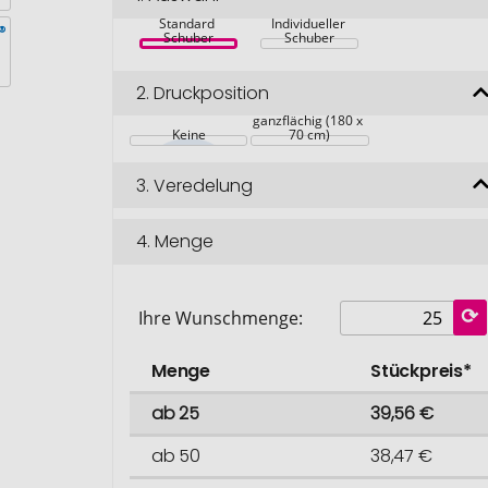
Standard 
Individueller 
Schuber
Schuber
2.
Druckposition
Auf Vorderseite 
ganzflächig (180 x 
Keine
70 cm)
3.
Veredelung
4.
Menge
Ihre Wunschmenge:
Menge
Stückpreis*
ab 25
39,56 €
ab 50
38,47 €