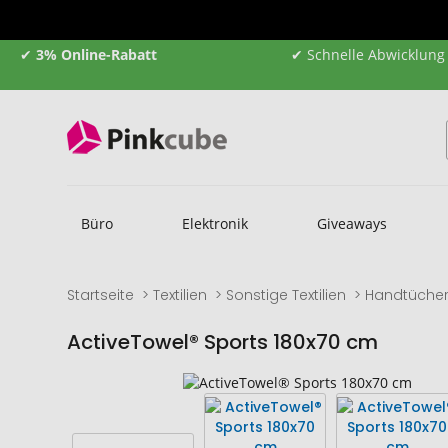
✔
3% Online-Rabatt
✔ Schnelle Abwicklung
Büro
Elektronik
Giveaways
Startseite
Textilien
Sonstige Textilien
Handtüche
ActiveTowel® Sports 180x70 cm
Zum
Zum
Ende
Anfang
der
der
Bildgalerie
Bildgalerie