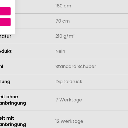
180 cm
70 cm
atur
210 g/m²
odukt
Nein
hl
Standard Schuber
lung
Digitaldruck
eit ohne
7 Werktage
anbringung
eit mit
12 Werktage
anbringung