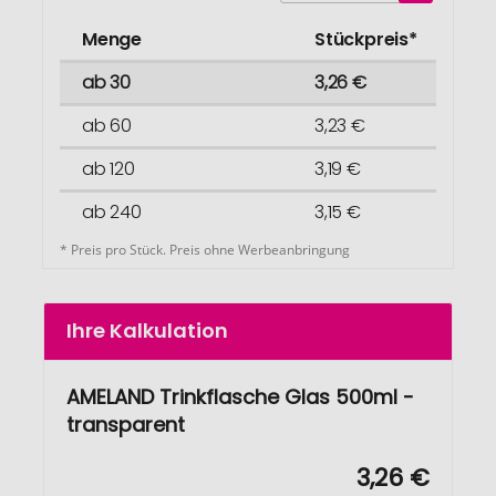
Menge
Stückpreis*
ab 30
3,26 €
ab 60
3,23 €
ab 120
3,19 €
ab 240
3,15 €
* Preis pro Stück. Preis ohne Werbeanbringung
Ihre Kalkulation
AMELAND Trinkflasche Glas 500ml -
transparent
3,26 €