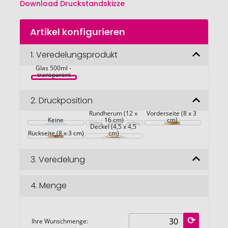
Download Druckstandskizze
Zum
Artikel konfigurieren
Anfang
der
Bildgalerie
1.
Veredelungsprodukt
AMELAND 
Trinkflasche 
springen
Glas 500ml - 
transparent
2.
Druckposition
Rundherum (12 x 
Vorderseite (8 x 3 
Keine
16 cm)
cm)
Deckel (4,5 x 4,5 
Rückseite (8 x 3 cm)
cm)
3.
Veredelung
4.
Menge
Ihre Wunschmenge: