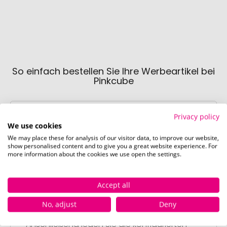
So einfach bestellen Sie Ihre Werbeartikel bei
Pinkcube
Privacy policy
We use cookies
We may place these for analysis of our visitor data, to improve our website,
show personalised content and to give you a great website experience. For
more information about the cookies we use open the settings.
Schritt 1:
Artikelkonfiguration
Accept all
Wählen Sie Ihre gewünschten
Werbeartikel aus und passen Sie diese
No, adjust
Deny
nach Ihren Vorstellungen an.
Anschließend legen Sie die konfigurierten