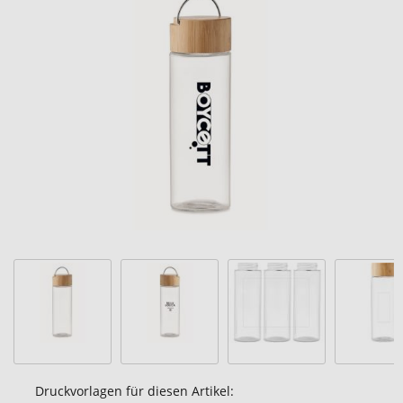
Ende
der
Bildgalerie
springen
Druckvorlagen für diesen Artikel: