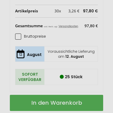
Artikelpreis
30x
3,26 €
97,80 €
Gesamtsumme
97,80 €
Versandkosten
exkl. MwSt. zzgl.
Bruttopreise
Voraussichtliche Lieferung
12
August
am
12. August
SOFORT
25 Stück
VERFÜGBAR
AMELAND
Auf
In den Warenkorb
Trinkflasche
Lager
Glas
500ml