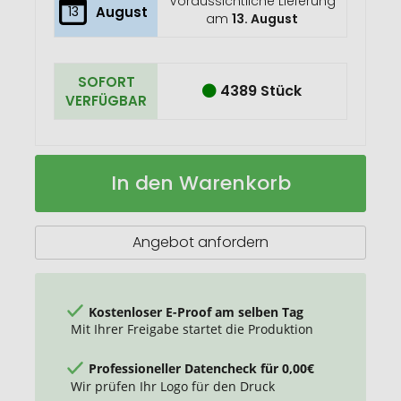
Voraussichtliche Lieferung
13
August
am
13. August
SOFORT
4389 Stück
VERFÜGBAR
Anti-
Auf
In den Warenkorb
Stress-
Lager
Handtrainer
Flugzeug
Angebot anfordern
Kostenloser E-Proof am selben Tag
Mit Ihrer Freigabe startet die Produktion
Professioneller Datencheck für 0,00€
Wir prüfen Ihr Logo für den Druck