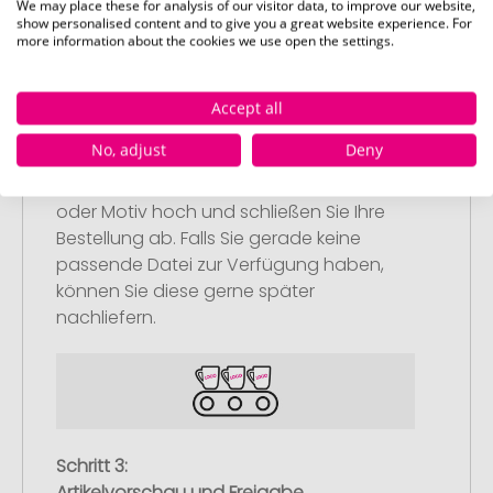
We may place these for analysis of our visitor data, to improve our website,
show personalised content and to give you a great website experience. For
more information about the cookies we use open the settings.
Schritt 2:
Accept all
Upload Ihres Logos oder Motivs
No, adjust
Deny
Laden Sie auf unserer
Bestellabschlussseite (Checkout) Ihr Logo
oder Motiv hoch und schließen Sie Ihre
Bestellung ab. Falls Sie gerade keine
passende Datei zur Verfügung haben,
können Sie diese gerne später
nachliefern.
Schritt 3:
Artikelvorschau und Freigabe