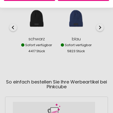
schwarz
blau
dun
Sofort verfügbar
Sofort verfügbar
Sofor
4417 Stück
5823 Stück
484
So einfach bestellen Sie Ihre Werbeartikel bei
Pinkcube