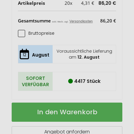
Artikelpreis
20x
4,31 €
86,20 €
Gesamtsumme
86,20 €
Versandkosten
exkl. MwSt. zzgl.
Bruttopreise
Voraussichtliche Lieferung
12
August
am
12. August
SOFORT
4417 Stück
VERFÜGBAR
ANVIK
Auf
In den Warenkorb
3M-
Lager
Beanie
mit
Bündchen
Angebot anfordern