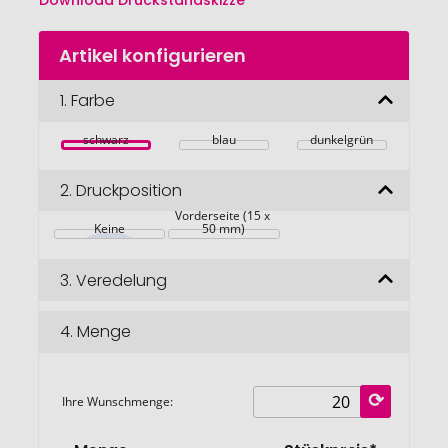
Download Druckstandskizze
Zum
Artikel konfigurieren
Anfang
der
Bildgalerie
1.
Farbe
springen
schwarz
blau
dunkelgrün
2.
Druckposition
Vorderseite (15 x 
Keine
50 mm)
3.
Veredelung
4.
Menge
Ihre Wunschmenge: