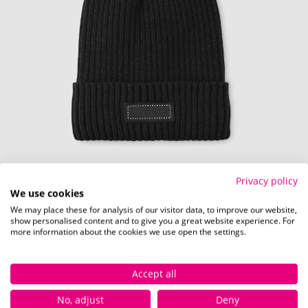
Privacy policy
Vorderseite (15 x 50 mm)
We use cookies
We may place these for analysis of our visitor data, to improve our website,
Schnell und einfach
hier
die Standskizze
show personalised content and to give you a great website experience. For
more information about the cookies we use open the settings.
herunterladen.
Accept all
Verfügbare Farben
No, adjust
Deny