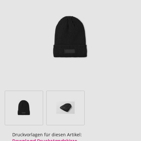
Ende
der
Bildgalerie
springen
Druckvorlagen für diesen Artikel: