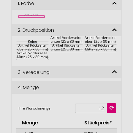
Bildgalerie
1.
Farbe
springen
off white
2.
Druckposition
Artikel Vorderseite 
Artikel Vorderseite 
Keine
unten (25 x 80 mm)
oben (25 x 80 mm)
Artikel Rückseite 
Artikel Rückseite 
Artikel Rückseite 
oben (25 x 80 mm)
unten (25 x 80 mm)
Mitte (25 x 80 mm)
Artikel Vorderseite 
Mitte (25 x 80 mm)
3.
Veredelung
4.
Menge
Ihre Wunschmenge:
Menge
Stückpreis*