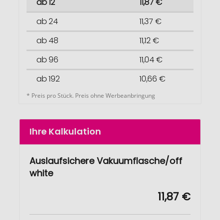
ab 12
11,87 €
ab 24
11,37 €
ab 48
11,12 €
ab 96
11,04 €
ab 192
10,66 €
* Preis pro Stück. Preis ohne Werbeanbringung
Ihre Kalkulation
Auslaufsichere Vakuumflasche/off
white
11,87 €