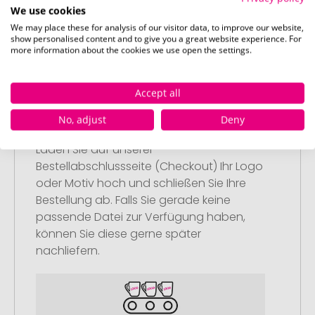
We use cookies
Artikel in Ihren Warenkorb.
We may place these for analysis of our visitor data, to improve our website,
show personalised content and to give you a great website experience. For
more information about the cookies we use open the settings.
Accept all
Schritt 2:
No, adjust
Deny
Upload Ihres Logos oder Motivs
Laden Sie auf unserer
Bestellabschlussseite (Checkout) Ihr Logo
oder Motiv hoch und schließen Sie Ihre
Bestellung ab. Falls Sie gerade keine
passende Datei zur Verfügung haben,
können Sie diese gerne später
nachliefern.