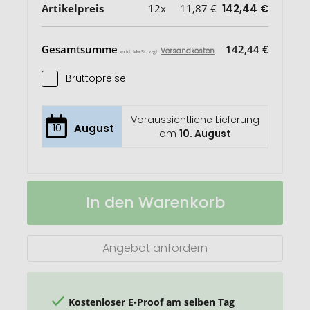
Artikelpreis
12x
11,87 €
142,44 €
Gesamtsumme
142,44 €
Versandkosten
exkl. MwSt. zzgl.
Bruttopreise
Voraussichtliche Lieferung
10
August
am
10. August
Auslaufsichere
Auf
In den Warenkorb
Vakuumflasche
Lager
Angebot anfordern
Kostenloser E-Proof am selben Tag