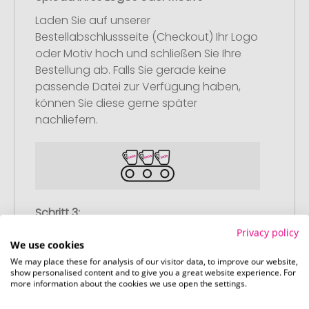
Laden Sie auf unserer
Bestellabschlussseite (Checkout) Ihr Logo
oder Motiv hoch und schließen Sie Ihre
Bestellung ab. Falls Sie gerade keine
passende Datei zur Verfügung haben,
können Sie diese gerne später
nachliefern.
Schritt 3:
Artikelvorschau und Freigabe
Privacy policy
We use cookies
Sie erhalten von uns eine kostenlose
We may place these for analysis of our visitor data, to improve our website,
Druckvorschau mit Ihrem Design. Sobald
show personalised content and to give you a great website experience. For
more information about the cookies we use open the settings.
Sie diese freigeben, starten wir
umgehend mit der Produktion.