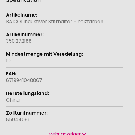
Weitere
Informationen
BAICOI Induktiver Stifthalter - holzfarben
350.272188
10
8719941048867
China
85044095
Mehr anzeigen