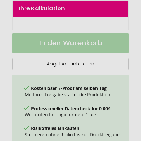
springen
Ihre Kalkulation
BAICOI
Auf
In den Warenkorb
Induktiver
Lager
Stifthalter
Angebot anfordern
Kostenloser E-Proof am selben Tag
Mit Ihrer Freigabe startet die Produktion
Professioneller Datencheck für 0,00€
Wir prüfen Ihr Logo für den Druck
Risikofreies Einkaufen
Stornieren ohne Risiko bis zur Druckfreigabe