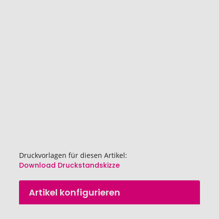
Ende
der
Bildgalerie
springen
Druckvorlagen für diesen Artikel:
Download Druckstandskizze
Zum
Artikel konfigurieren
Anfang
der
Bildgalerie