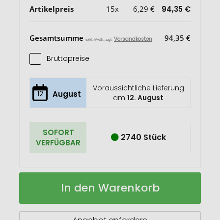
Artikelpreis
15x
6,29 €
94,35 €
Gesamtsumme
94,35 €
Versandkosten
exkl. MwSt. zzgl.
Bruttopreise
Voraussichtliche Lieferung
12
August
am
12. August
SOFORT
2740 Stück
VERFÜGBAR
Baruntse
Auf
In den Warenkorb
RSS
Lager
Isolierflasche