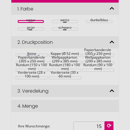
der
Bildgalerie
1.
Farbe
springen
natur
weiss
dunkelblau
grün
schwarz
2.
Druckposition
Maßgefertigte 
Kraft-
Maßgefertigter 
Papierbanderole 
Maßgefertigte 
Keine
Kappe (Ø 52 mm)
Kraft-
Maßgefertigter 
(305 x 250 mm)
Papierbanderole 
Wellpappkarton 
Wellpappkarton 
(305 x 250 mm)
(299 x 385 mm)
(299 x 385 mm)
Rundum (150 x 100 
Rundum (180 x 100 
Rundum (90 x 100 
mm)
mm)
mm)
Vorderseite (28 x 
Vorderseite (30 x 
100 mm)
60 mm)
3.
Veredelung
4.
Menge
Ihre Wunschmenge: