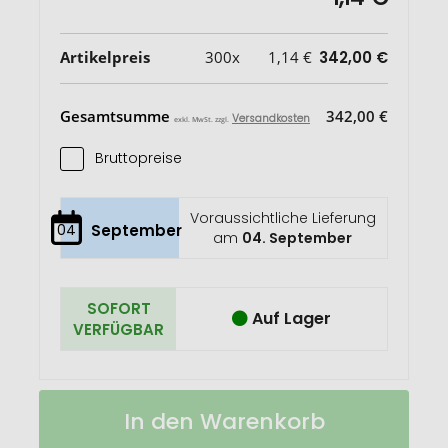
Artikelpreis
300x
1,14 €
342,00 €
Gesamtsumme
342,00 €
Versandkosten
exkl. MwSt. zzgl.
Bruttopreise
Voraussichtliche Lieferung
04
September
am
04. September
SOFORT
Auf Lager
VERFÜGBAR
BIC®
Auf
In den Warenkorb
J26
Lager
Feuerzeug