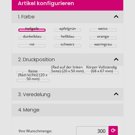
Artikel konfigurieren
Anfang
der
Bildgalerie
1.
Farbe
springen
hellgelb
apfelgrün
weiss
dunkelblau
hellblau
orange
rot
schwarz
warmgrau
2.
Druckposition
Körper Rückseite 
(Rad auf der linken 
Körper Vollständig 
Körper Vorderseite 
Keine
Seite) (20 x 50 mm)
(68 x 67 mm)
(Rad rechts) (20 x 
50 mm)
3.
Veredelung
4.
Menge
Ihre Wunschmenge: