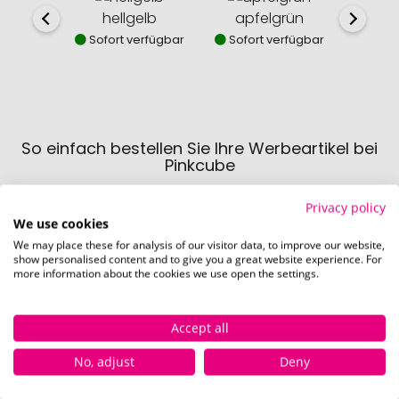
hellgelb
apfelgrün
w
Sofort verfügbar
Sofort verfügbar
Sofor
So einfach bestellen Sie Ihre Werbeartikel bei
Pinkcube
Privacy policy
We use cookies
We may place these for analysis of our visitor data, to improve our website,
show personalised content and to give you a great website experience. For
more information about the cookies we use open the settings.
Schritt 1:
Accept all
Artikelkonfiguration
Wählen Sie Ihre gewünschten
No, adjust
Deny
Werbeartikel aus und passen Sie diese
nach Ihren Vorstellungen an.