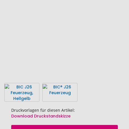
Ende
der
Bildgalerie
springen
Druckvorlagen für diesen Artikel:
Download Druckstandskizze
Zum