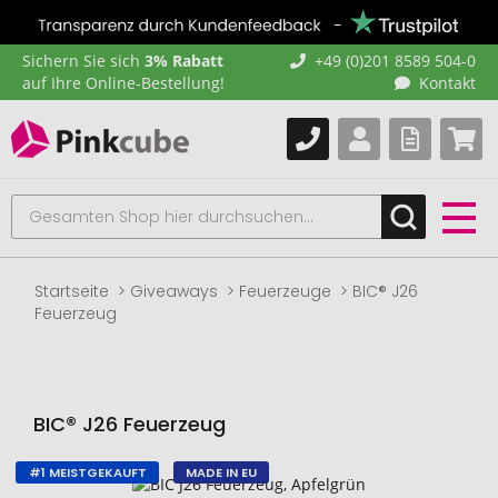
Sichern Sie sich
3% Rabatt
+49 (0)201 8589 504-0
auf Ihre Online-Bestellung!
Kontakt
Startseite
Giveaways
Feuerzeuge
BIC® J26
Feuerzeug
BIC® J26 Feuerzeug
#1 MEISTGEKAUFT
MADE IN EU
Zum