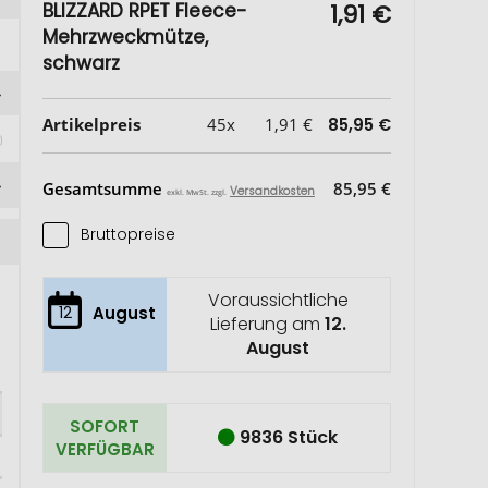
BLIZZARD RPET Fleece-
1,91 €
Mehrzweckmütze,
schwarz
 
Artikelpreis
45x
1,91 €
85,95 €
Gesamtsumme
85,95 €
Versandkosten
exkl. MwSt. zzgl.
Bruttopreise
Voraussichtliche
12
August
Lieferung am
12.
August
SOFORT
9836 Stück
VERFÜGBAR