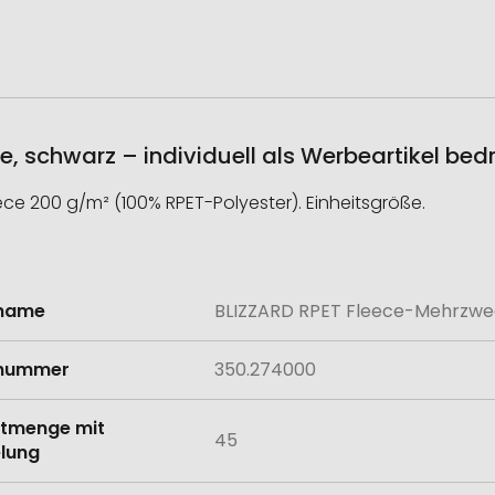
 schwarz – individuell als Werbeartikel bed
ece 200 g/m² (100% RPET-Polyester). Einheitsgröße.
lname
BLIZZARD RPET Fleece-Mehrzwe
onen
lnummer
350.274000
tmenge mit
45
lung