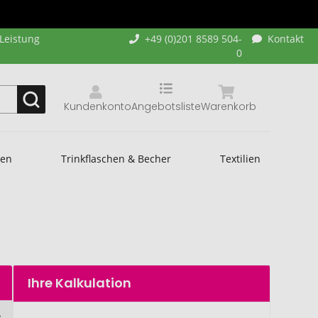
-Leistung
+49 (0)201 8589 504-
Kontakt
0
Kundenkonto
Angebotsliste
Warenkorb
hen
Trinkflaschen & Becher
Textilien
Ihre Kalkulation