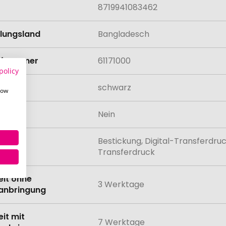
8719941083462
llungsland
Bangladesch
rifnummer
61171000
policy
schwarz
how
odukt
Nein
Bestickung, Digital-Transferdruc
lung
Transferdruck
eit ohne
3 Werktage
anbringung
eit mit
7 Werktage