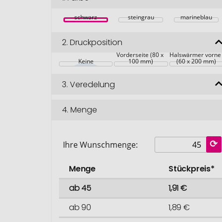
schwarz
steingrau
marineblau
2.
Druckposition
Beanie 
Vorderseite (80 x 
Halswärmer vorne
Keine
100 mm)
(60 x 200 mm)
3.
Veredelung
4.
Menge
Ihre Wunschmenge:
Menge
Stückpreis*
ab 45
1,91 €
ab 90
1,89 €