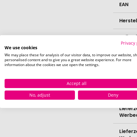
EAN
Herste
Zollta
Privacy 
We use cookies
Farbe
We may place these for analysis of our visitor data, to improve our website, s
personalised content and to give you a great website experience. For more
information about the cookies we use open the settings.
Bio-Pr
Accept all
Verede
No, adjust
Deny
Lieferz
Werbe
Lieferz