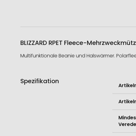
BLIZZARD RPET Fleece-Mehrzweckmütze,
Multifunktionale Beanie und Halswärmer. Polarfle
Spezifikation
Weitere
Artike
Informati
Artike
Mindes
Verede