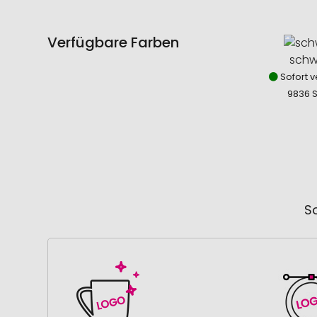
Verfügbare Farben
schw
Sofort v
9836 
So