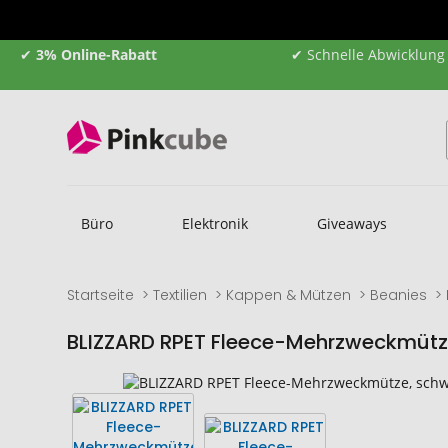
✔
3% Online-Rabatt
✔ Schnelle Abwicklung
Büro
Elektronik
Giveaways
Startseite
Textilien
Kappen & Mützen
Beanies
BLIZZARD RPET Fleece-Mehrzweckmüt
Zum
Zum
Ende
Anfang
der
der
Bildgalerie
Bildgalerie