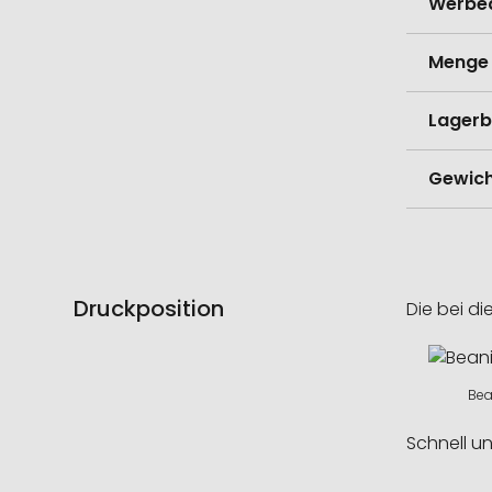
Werbe
Menge 
Lagerb
Gewich
Druckposition
Die bei di
Bea
Schnell u