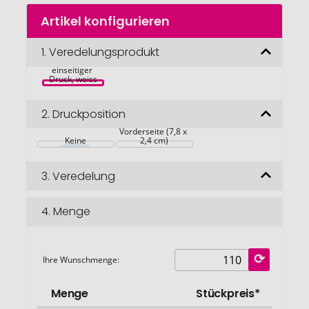
Zum
Artikel konfigurieren
Anfang
der
Bildgalerie
1.
Veredelungsprodukt
BMI-Rechner, 
springen
einseitiger 
Druck, weiss
2.
Druckposition
Vorderseite (7,8 x 
Keine
2,4 cm)
3.
Veredelung
4.
Menge
Ihre Wunschmenge:
Menge
Stückpreis*