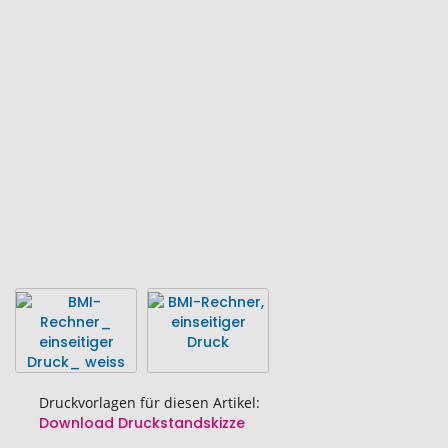
Ende
der
Bildgalerie
springen
Druckvorlagen für diesen Artikel:
Download Druckstandskizze