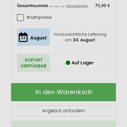
Gesamtsumme
75,90 €
Versandkosten
exkl. MwSt. zzgl.
Bruttopreise
Voraussichtliche Lieferung
24
August
am
24. August
SOFORT
Auf Lager
VERFÜGBAR
BMI-
Auf
In den Warenkorb
Rechner,
Lager
einseitiger
Druck
Angebot anfordern