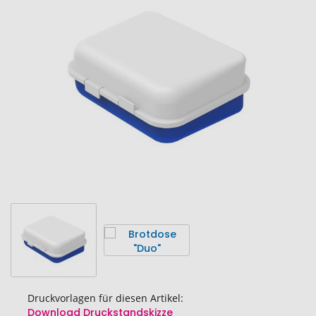
Ende
der
Bildgalerie
springen
Druckvorlagen für diesen Artikel:
Download Druckstandskizze