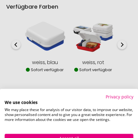
Verfügbare Farben
weiss, blau
weiss, rot
weiss
Sofort verfügbar
Sofort verfügbar
Sofor
Privacy policy
We use cookies
So einfach bestellen Sie Ihre Werbeartikel bei
We may place these for analysis of our visitor data, to improve our website,
Pinkcube
show personalised content and to give you a great website experience. For
more information about the cookies we use open the settings.