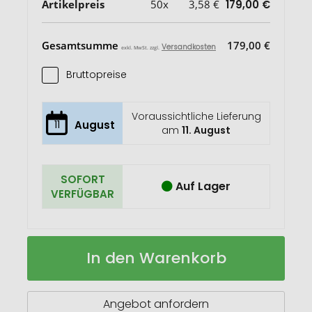
Artikelpreis
50x
3,58 €
179,00 €
Gesamtsumme
179,00 €
Versandkosten
exkl. MwSt. zzgl.
Bruttopreise
Voraussichtliche Lieferung
11
August
am
11. August
SOFORT
Auf Lager
VERFÜGBAR
Brotdose
Auf
In den Warenkorb
"Duo"
Lager
Angebot anfordern