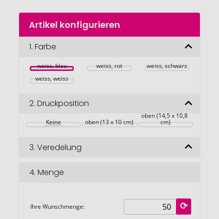
Zum
Artikel konfigurieren
Anfang
der
Bildgalerie
1.
Farbe
springen
weiss, blau
weiss, rot
weiss, schwarz
weiss, weiss
2.
Druckposition
oben (14,5 x 10,8 
Keine
oben (13 x 10 cm)
cm)
3.
Veredelung
4.
Menge
Ihre Wunschmenge: