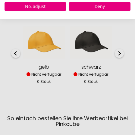
No, adjust
Deny
Verfügbare Farben
gelb
schwarz
Nicht verfügbar
Nicht verfügbar
Sofor
0 Stück
0 Stück
170
So einfach bestellen Sie Ihre Werbeartikel bei
Pinkcube