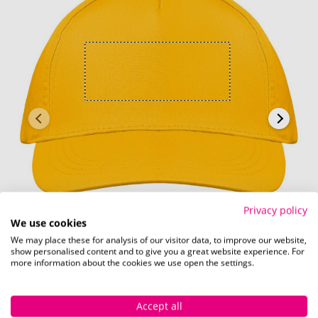
Privacy policy
Vorderseite (4 x 10 cm)
We use cookies
We may place these for analysis of our visitor data, to improve our website,
Schnell und einfach
hier
die Standskizze
show personalised content and to give you a great website experience. For
more information about the cookies we use open the settings.
herunterladen.
Accept all