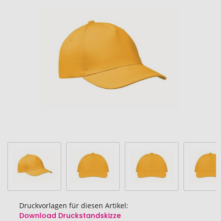
Ende
der
Bildgalerie
springen
Druckvorlagen für diesen Artikel:
Download Druckstandskizze