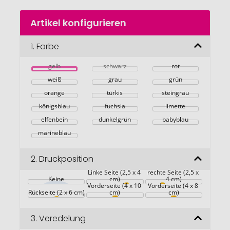
Zum
Artikel konfigurieren
Anfang
der
Bildgalerie
1.
Farbe
springen
gelb
schwarz
rot
weiß
grau
grün
orange
türkis
steingrau
königsblau
fuchsia
limette
elfenbein
dunkelgrün
babyblau
marineblau
2.
Druckposition
Linke Seite (2,5 x 4 
rechte Seite (2,5 x 
Keine
cm)
4 cm)
Vorderseite (4 x 10 
Vorderseite (4 x 8 
Rückseite (2 x 6 cm)
cm)
cm)
3.
Veredelung