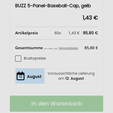
BUZZ 5-Panel-Baseball-Cap, gelb
1,43 €
Artikelpreis
60x
1,43 €
85,80 €
Gesamtsumme
85,80 €
Versandkosten
exkl. MwSt. zzgl.
Bruttopreise
Voraussichtliche Lieferung
12
August
am
12. August
BUZZ
Auf
In den Warenkorb
5-
Lager
Panel-
Baseball-