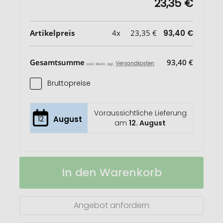
23,35 €
Artikelpreis
4x
23,35 €
93,40 €
Gesamtsumme
93,40 €
Versandkosten
exkl. MwSt. zzgl.
Bruttopreise
Voraussichtliche Lieferung
12
August
am
12. August
CamelBak®
Auf
In den Warenkorb
Chute
Lager
Mag
600
ml
Angebot anfordern
Kupfer-
Vakuum