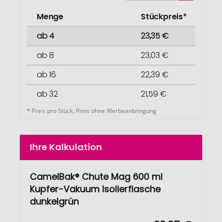
Menge
Stückpreis*
ab 4
23,35 €
ab 8
23,03 €
ab 16
22,39 €
ab 32
21,59 €
* Preis pro Stück. Preis ohne Werbeanbringung
Ihre Kalkulation
CamelBak® Chute Mag 600 ml
Kupfer-Vakuum Isolierflasche
dunkelgrün