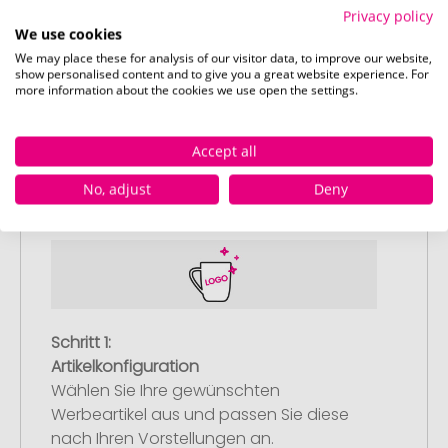
Nich
Privacy policy
We use cookies
0
We may place these for analysis of our visitor data, to improve our website,
show personalised content and to give you a great website experience. For
more information about the cookies we use open the settings.
Accept all
So einfach bestellen Sie Ihre Werbeartikel bei
Pinkcube
No, adjust
Deny
Schritt 1:
Artikelkonfiguration
Wählen Sie Ihre gewünschten
Werbeartikel aus und passen Sie diese
nach Ihren Vorstellungen an.