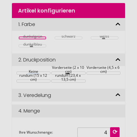
Zum
Artikel konfigurieren
Anfang
der
Bildgalerie
1.
Farbe
springen
dunkelgrün
schwarz
weiss
dunkelblau
2.
Druckposition
Vorderseite (2 x 10 
Vorderseite (4,5 x 6 
Keine
cm)
cm)
rundum (15 x 12 
rundum (23,4 x 
cm)
13,5 cm)
3.
Veredelung
4.
Menge
Ihre Wunschmenge: