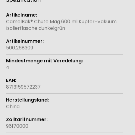
Weitere
Informationen
CamelBak® Chute Mag 600 ml Kupfer-Vakuum
Isolierflasche dunkelgrün
500.268309
4
8713159572237
China
96170000