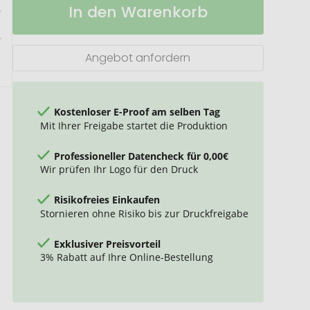
In den Warenkorb
Horizon
Lager
vakuumisolierte
Wasser-/Weinflasche,
750
Angebot anfordern
ml
Kostenloser E-Proof am selben Tag
Mit Ihrer Freigabe startet die Produktion
Professioneller Datencheck für 0,00€
Wir prüfen Ihr Logo für den Druck
Risikofreies Einkaufen
Stornieren ohne Risiko bis zur Druckfreigabe
Exklusiver Preisvorteil
3% Rabatt auf Ihre Online-Bestellung