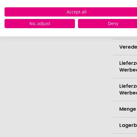
Accept all
Bio-Pr
No, adjust
Deny
Kapazi
Verede
Lieferz
Werbe
Lieferz
Werbe
Menge 
Lagerb