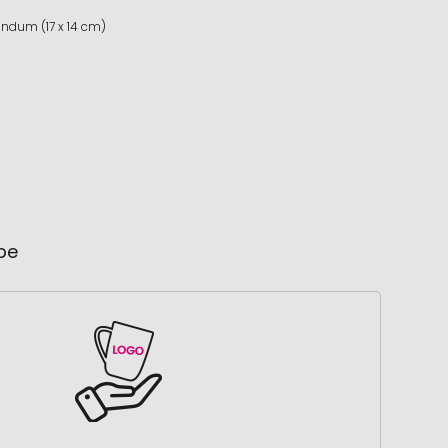
undum (17 x 14 cm)
ube