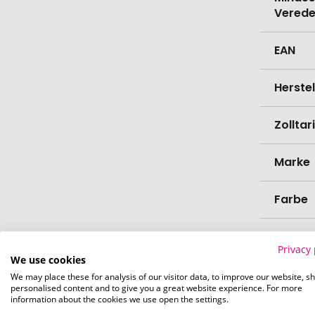
Verede
EAN
Herste
Zollta
Marke
Farbe
Materi
Privacy 
We use cookies
Länge
We may place these for analysis of our visitor data, to improve our website, s
personalised content and to give you a great website experience. For more
information about the cookies we use open the settings.
Breite