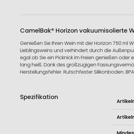
CamelBak® Horizon vakuumisolierte Wa
Genießen Sie Ihren Wein mit der Horizon 750 ml W
Lieblingsweins und verhindert durch die Außenpu
egal ob Sie ein Picknick im Freien genießen oder 
lang heiß. Dank des großzügigen Fassungsvermög
Herstellungsfehler. Rutschfester Silikonboden. BPA-
Spezifikation
Weitere
Artike
Informati
Artike
Mindes