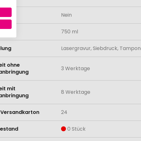
odukt
Nein
tät
750 ml
lung
Lasergravur, Siebdruck, Tampo
eit ohne
3 Werktage
anbringung
eit mit
8 Werktage
anbringung
Versandkarton
24
estand
0 Stück