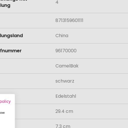
4
lung
8713159601111
llungsland
China
rifnummer
96170000
CamelBak
schwarz
al
Edelstahl
policy
29.4 cm
how
7.3 cm