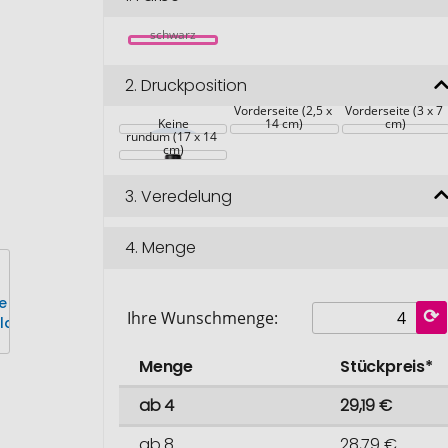
schwarz
2.
Druckposition
Vorderseite (2,5 x 
Vorderseite (3 x 7 
Keine
14 cm)
cm)
rundum (17 x 14 
cm)
3.
Veredelung
4.
Menge
Ihre Wunschmenge:
Menge
Stückpreis*
ab 4
29,19 €
ab 8
28,79 €