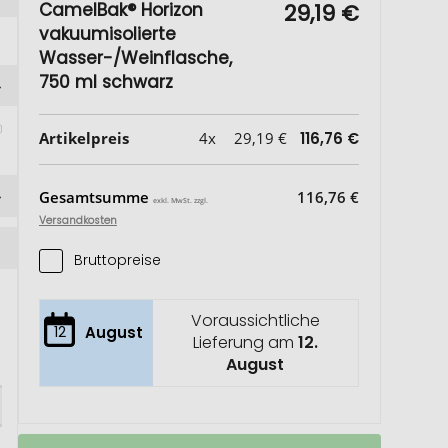
CamelBak® Horizon
29,19 €
vakuumisolierte
Wasser-/Weinflasche,
750 ml schwarz
Artikelpreis
4x
29,19 €
116,76 €
Gesamtsumme
116,76 €
exkl. MwSt. zzgl.
Versandkosten
Bruttopreise
Voraussichtliche
12
August
Lieferung am
12.
August
CamelBak®
Auf