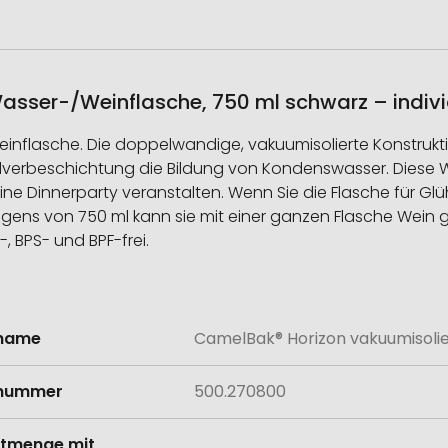
sser-/Weinflasche, 750 ml schwarz – individ
einflasche. Die doppelwandige, vakuumisolierte Konstrukti
lverbeschichtung die Bildung von Kondenswasser. Diese We
eine Dinnerparty veranstalten. Wenn Sie die Flasche für Gl
ens von 750 ml kann sie mit einer ganzen Flasche Wein g
, BPS- und BPF-frei.
lname
CamelBak® Horizon vakuumisoli
onen
lnummer
500.270800
tmenge mit