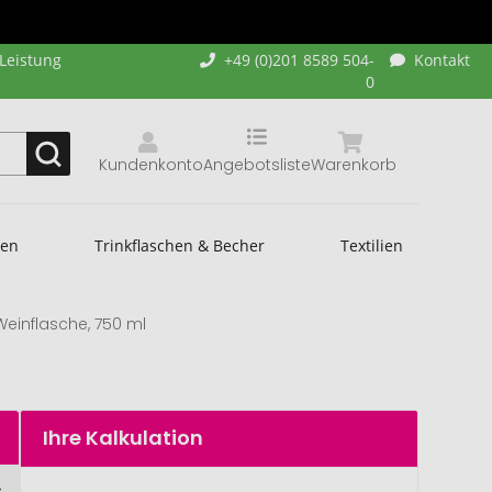
-Leistung
+49 (0)201 8589 504-
Kontakt
0
Kundenkonto
Angebotsliste
Warenkorb
hen
Trinkflaschen & Becher
Textilien
einflasche, 750 ml
Ihre Kalkulation