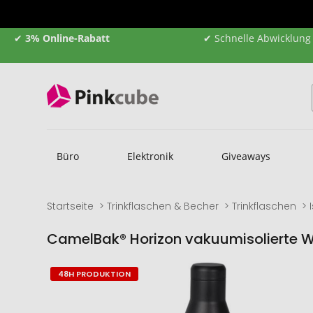
✔
3% Online-Rabatt
✔ Schnelle Abwicklung
Büro
Elektronik
Giveaways
Startseite
Trinkflaschen & Becher
Trinkflaschen
CamelBak® Horizon vakuumisolierte W
Zum
Zum
48H PRODUKTION
Ende
Anfang
der
der
Bildgalerie
Bildgalerie