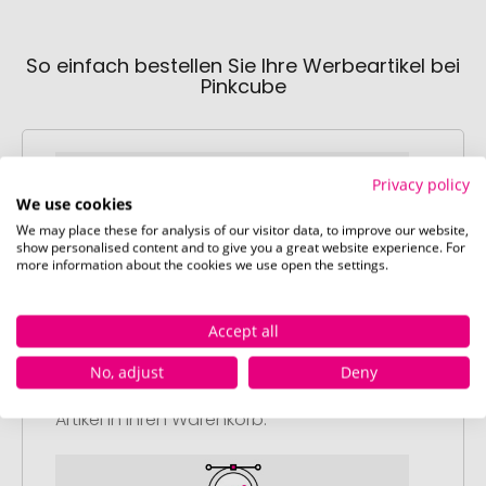
So einfach bestellen Sie Ihre Werbeartikel bei
Pinkcube
Privacy policy
We use cookies
We may place these for analysis of our visitor data, to improve our website,
show personalised content and to give you a great website experience. For
Schritt 1:
more information about the cookies we use open the settings.
Artikelkonfiguration
Wählen Sie Ihre gewünschten
Accept all
Werbeartikel aus und passen Sie diese
nach Ihren Vorstellungen an.
No, adjust
Deny
Anschließend legen Sie die konfigurierten
Artikel in Ihren Warenkorb.