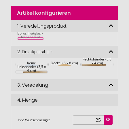
Zum
Artikel konfigurieren
Anfang
der
Bildgalerie
1.
Veredelungsprodukt
CORAMUG 
Doppelwandiges 
springen
Borosilikatglas - 
transparent
2.
Druckposition
Rechtshänder (3,5 
Keine
Deckel (8 x 8 cm)
x 4 cm)
Linkshänder (3,5 x 
4 cm)
3.
Veredelung
4.
Menge
Ihre Wunschmenge: