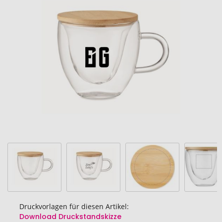
Ende
der
Bildgalerie
springen
Druckvorlagen für diesen Artikel:
Download Druckstandskizze