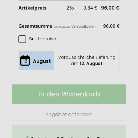
Artikelpreis
25x
3,84 €
96,00 €
Gesamtsumme
96,00 €
Versandkosten
exkl. MwSt. zzgl.
Bruttopreise
Voraussichtliche Lieferung
12
August
am
12. August
CORAMUG
Auf
In den Warenkorb
Doppelwandiges
Lager
Borosilikatglas
Angebot anfordern