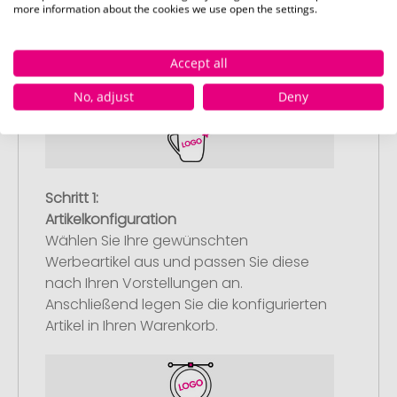
more information about the cookies we use open the settings.
So einfach bestellen Sie Ihre Werbeartikel bei
Pinkcube
Accept all
No, adjust
Deny
Schritt 1:
Artikelkonfiguration
Wählen Sie Ihre gewünschten
Werbeartikel aus und passen Sie diese
nach Ihren Vorstellungen an.
Anschließend legen Sie die konfigurierten
Artikel in Ihren Warenkorb.