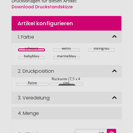
Druckvorlagen für diesen Artikel:
Download Druckstandskizze
Zum
Artikel konfigurieren
Anfang
der
Bildgalerie
1.
Farbe
springen
schwarz
weiss
steingrau
babyblau
marineblau
2.
Druckposition
Rückseite (7,5 x 4 
Keine
cm)
3.
Veredelung
4.
Menge