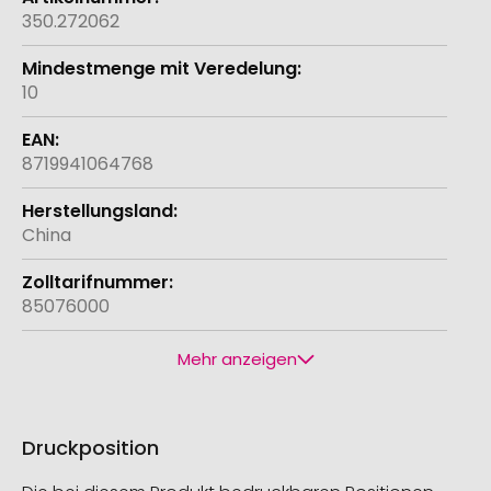
350.272062
10
8719941064768
China
85076000
Mehr anzeigen
Druckposition