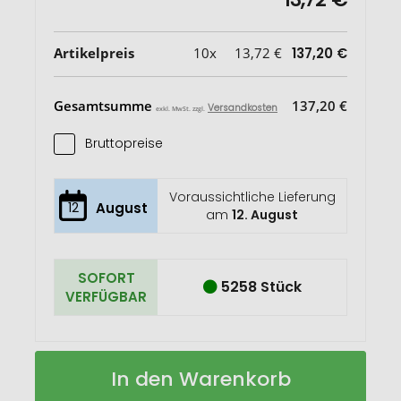
Artikelpreis
10x
13,72 €
137,20 €
Gesamtsumme
137,20 €
Versandkosten
exkl. MwSt. zzgl.
Bruttopreise
Voraussichtliche Lieferung
12
August
am
12. August
SOFORT
5258 Stück
VERFÜGBAR
DOUBLETIC
Auf
In den Warenkorb
Powerbank
Lager
mit