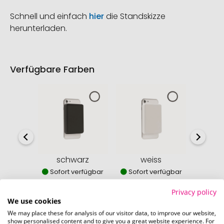
Schnell und einfach
hier
die Standskizze
herunterladen.
Verfügbare Farben
schwarz
weiss
ste
Sofort verfügbar
Sofort verfügbar
Sofor
5258 Stück
6194 Stück
513
Privacy policy
We use cookies
We may place these for analysis of our visitor data, to improve our website,
show personalised content and to give you a great website experience. For