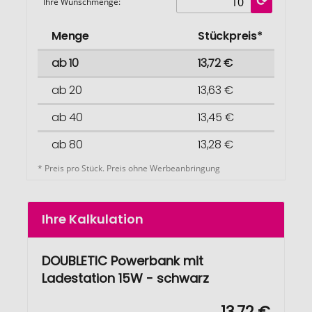
Ihre Wunschmenge:
Menge
Stückpreis*
ab 10
13,72 €
ab 20
13,63 €
ab 40
13,45 €
ab 80
13,28 €
* Preis pro Stück. Preis ohne Werbeanbringung
Ihre Kalkulation
DOUBLETIC Powerbank mit
Ladestation 15W - schwarz
13,72 €