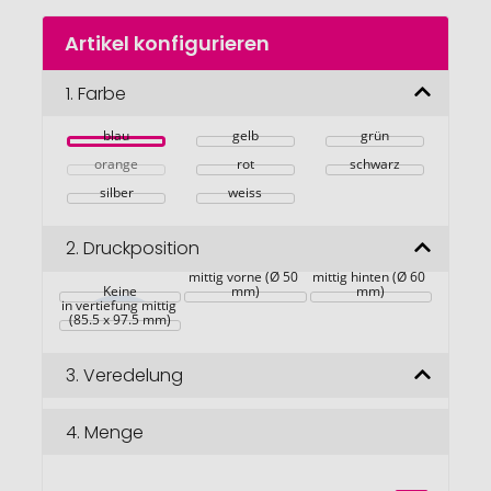
Zum
Artikel konfigurieren
Anfang
der
Bildgalerie
1.
Farbe
springen
blau
gelb
grün
orange
rot
schwarz
silber
weiss
2.
Druckposition
mittig vorne (Ø 50 
mittig hinten (Ø 60 
Keine
mm)
mm)
in vertiefung mittig 
(85.5 x 97.5 mm)
3.
Veredelung
4.
Menge