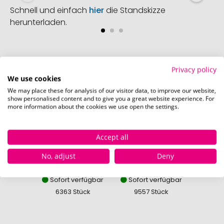
Schnell und einfach
hier
die Standskizze
herunterladen.
Privacy policy
Verfügbare Farben
We use cookies
We may place these for analysis of our visitor data, to improve our website,
show personalised content and to give you a great website experience. For
more information about the cookies we use open the settings.
Accept all
No, adjust
Deny
blau
gelb
Sofort verfügbar
Sofort verfügbar
Sofor
6363 Stück
9557 Stück
356