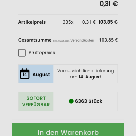
0,31 €
Artikelpreis
335x
0,31 €
103,85 €
Gesamtsumme
103,85 €
Versandkosten
exkl. MwSt. zzgl.
Bruttopreise
Voraussichtliche Lieferung
14
August
am
14. August
SOFORT
6363 Stück
VERFÜGBAR
Eiskratzer
Auf
In den Warenkorb
"Dreieck"
Lager