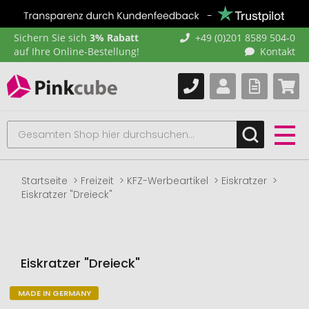
Sichern Sie sich
3% Rabatt
+49 (0)201 8589 504-0
auf Ihre Online-Bestellung!
Kontakt
Startseite
Freizeit
KFZ-Werbeartikel
Eiskratzer
Eiskratzer "Dreieck"
Eiskratzer "Dreieck"
MADE IN GERMANY
Zum