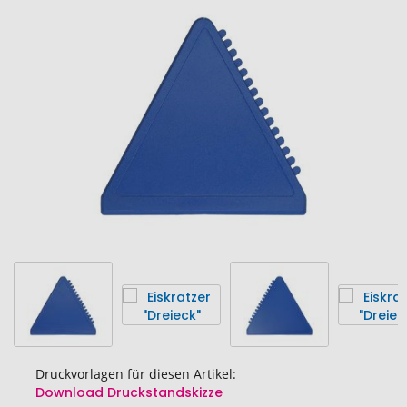
Ende
der
Bildgalerie
springen
Druckvorlagen für diesen Artikel:
Download Druckstandskizze