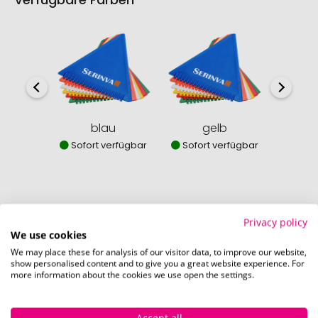
blau
gelb
Sofort verfügbar
Sofort verfügbar
Sofor
Privacy policy
So einfach bestellen Sie Ihre Werbeartikel bei
We use cookies
Pinkcube
We may place these for analysis of our visitor data, to improve our website,
show personalised content and to give you a great website experience. For
more information about the cookies we use open the settings.
Accept all