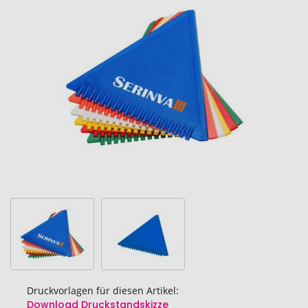
Ende
der
Bildgalerie
springen
Druckvorlagen für diesen Artikel:
Download Druckstandskizze