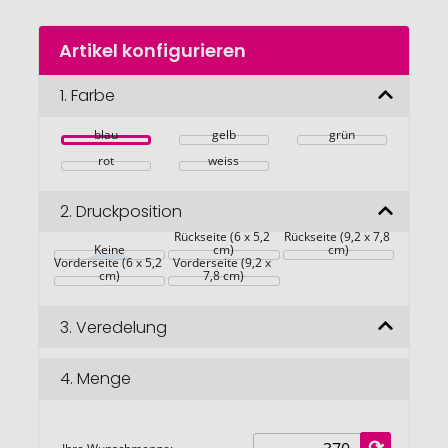
Zum
Artikel konfigurieren
Anfang
der
Bildgalerie
1.
Farbe
springen
blau
gelb
grün
rot
weiss
2.
Druckposition
Rückseite (6 x 5,2 
Rückseite (9,2 x 7,8 
Keine
cm)
cm)
Vorderseite (6 x 5,2 
Vorderseite (9,2 x 
cm)
7,8 cm)
3.
Veredelung
4.
Menge