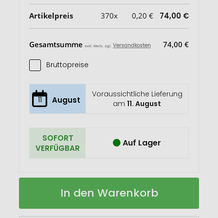
Artikelpreis
370x
0,20 €
74,00 €
Gesamtsumme
74,00 €
Versandkosten
exkl. MwSt. zzgl.
Bruttopreise
Voraussichtliche Lieferung
11
August
am
11. August
SOFORT
Auf Lager
VERFÜGBAR
Eiskratzer
Auf
In den Warenkorb
"Lambda"
Lager