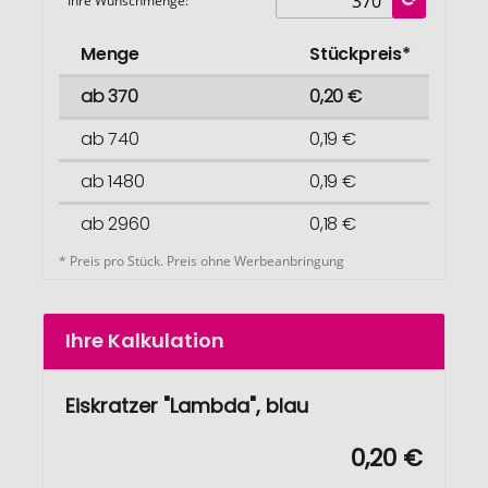
Ihre Wunschmenge:
Menge
Stückpreis*
ab 370
0,20 €
ab 740
0,19 €
ab 1480
0,19 €
ab 2960
0,18 €
* Preis pro Stück. Preis ohne Werbeanbringung
Ihre Kalkulation
Eiskratzer "Lambda", blau
0,20 €