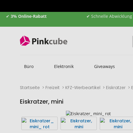
✔
3% Online-Rabatt
✔ Schnelle Abwicklung
Büro
Elektronik
Giveaways
Startseite
Freizeit
KFZ-Werbeartikel
Eiskratzer
Eiskratzer, mini
Zum
Zum
Ende
Anfang
der
der
Bildgalerie
Bildgalerie