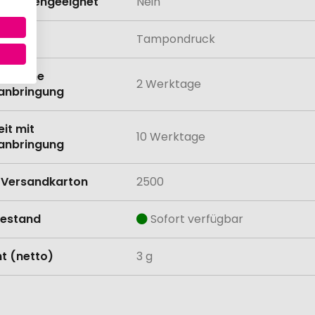
schinengeeignet
Nein
lung
Tampondruck
eit ohne
2 Werktage
anbringung
eit mit
10 Werktage
anbringung
Versandkarton
2500
estand
Sofort verfügbar
t (netto)
3 g