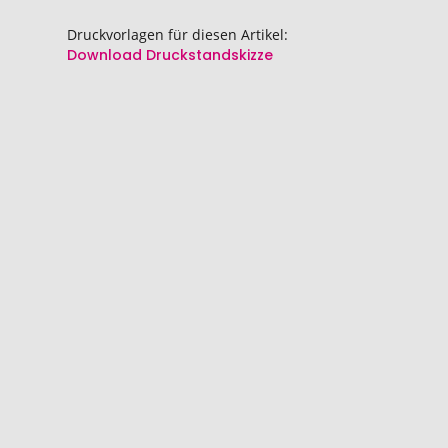
springen
springen
Druckvorlagen für diesen Artikel:
Download Druckstandskizze