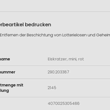
Werbeartikel bedrucken
 Entfernen der Beschichtung von Lotterielosen und Gehei
lname
Eiskratzer, mini, rot
onen
lnummer
290.203387
tmenge mit
2145
lung
4070025305486