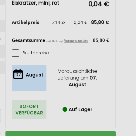
Eiskratzer, mini, rot
0,04 €
Artikelpreis
2145x
0,04 €
85,80 €
Gesamtsumme
85,80 €
Versandkosten
exkl. MwSt. zzgl.
Bruttopreise
Voraussichtliche
07
August
Lieferung am
07.
August
SOFORT
Auf Lager
VERFÜGBAR
Eiskratzer,
Auf