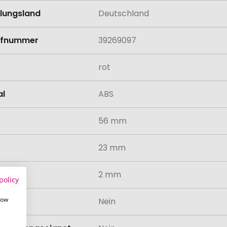
llungsland
Deutschland
rifnummer
39269097
rot
al
ABS
56 mm
23 mm
2 mm
policy
how
odukt
Nein