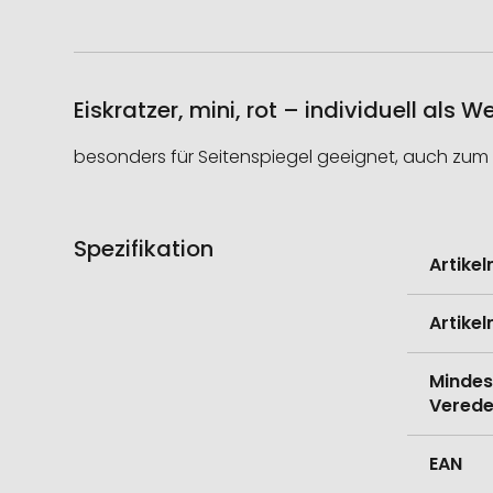
Eiskratzer, mini, rot – individuell als 
besonders für Seitenspiegel geeignet, auch zum
Spezifikation
Weitere
Artike
Informati
Artike
Mindes
Verede
EAN