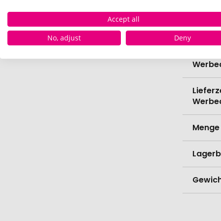
Spülma
Accept all
Verede
No, adjust
Deny
Lieferz
Werbe
Lieferz
Werbe
Menge 
Lagerb
Gewich