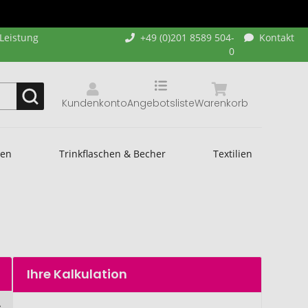
-Leistung
+49 (0)201 8589 504-
Kontakt
0
Kundenkonto
Angebotsliste
Warenkorb
hen
Trinkflaschen & Becher
Textilien
Ihre Kalkulation