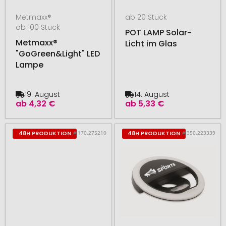
Metmaxx®
ab 20 Stück
ab 100 Stück
POT LAMP Solar-
Metmaxx®
Licht im Glas
"GoGreen&Light" LED
Lampe
19. August
14. August
ab
4,32 €
ab
5,33 €
# 170.275210
# 350.223339
48H PRODUKTION
48H PRODUKTION