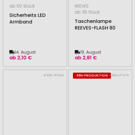
ab 50 Stück
REEVES
ab 35 Stück
Sicherheits LED
Taschenlampe
Armband
REEVES-FLASH 80
14. August
19. August
ab
2,10 €
ab
2,81 €
# 590.197254
# 350.271210
48H PRODUKTION