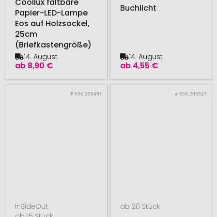
Coollux faltbare
Buchlicht
Papier-LED-Lampe
Eos auf Holzsockel,
25cm
(Briefkastengröße)
14. August
14. August
ab
8,90 €
ab
4,55 €
# 550.205491
# 550.205527
InSideOut
ab 20 Stück
ab 15 Stück