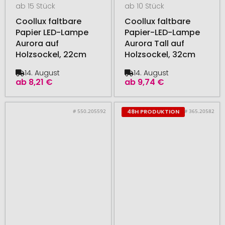
ab 15 Stück
ab 10 Stück
Coollux faltbare
Coollux faltbare
Papier LED-Lampe
Papier-LED-Lampe
Aurora auf
Aurora Tall auf
Holzsockel, 22cm
Holzsockel, 32cm
14. August
14. August
ab
8,21 €
ab
9,74 €
# 550.205592
# 365.20582
48H PRODUKTION