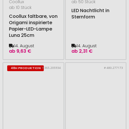
Coollux
ab 50 Stück
ab 10 Stück
LED Nachtlicht in
Coollux faltbare, von
Sternform
Origami inspirierte
Papier-LED-Lampe
Luna 25cm
14. August
14. August
ab
9,63 €
ab
2,31 €
# 365.205934
# 480.277173
48H PRODUKTION