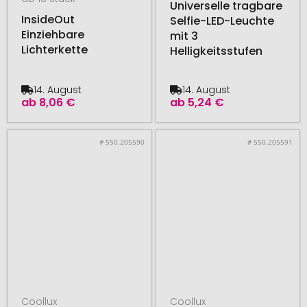
Universelle tragbare
InsideOut
Selfie-LED-Leuchte
Einziehbare
mit 3
Lichterkette
Helligkeitsstufen
14. August
14. August
ab
8,06 €
ab
5,24 €
# 550.205590
# 550.205591
Coollux
Coollux