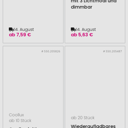
mit 3 Lichtmodi und
dimmbar
14. August
14. August
ab
7,59 €
ab
5,63 €
# 550.205826
# 550.205487
Coollux
ab 20 Stück
ab 10 Stück
Wiederaufladbares