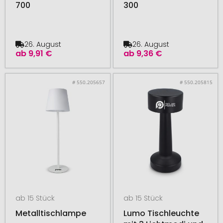
700
300
26. August
26. August
ab
9,91 €
ab
9,36 €
# 550.205657
# 550.205815
ab 15 Stück
ab 15 Stück
Metalltischlampe
Lumo Tischleuchte