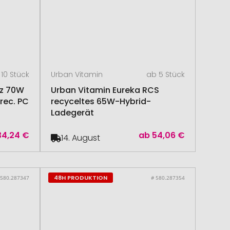
10 Stück
Urban Vitamin
ab 5 Stück
uz 70W
Urban Vitamin Eureka RCS
rec. PC
recyceltes 65W-Hybrid-
Ladegerät
34,24 €
ab
54,06 €
14. August
48H PRODUKTION
 580.287347
# 580.287354