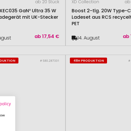
ab 20 Stück
XD Collection
ab 
XEC035 GaN² Ultra 35 W
Boost 2-tlg. 20W Type-C
degerät mit UK-Stecker
Ladeset aus RCS recyce
PET
ab
17,54 €
ab
August
14. August
ODUKTION
48H PRODUKTION
# 580.287331
#
policy
how