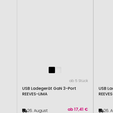
ab 5 Stück
USB Ladegerät GaN 3-Port
USB La
REEVES-LIMA
REEVE
ab
17,41 €
26. August
26. 