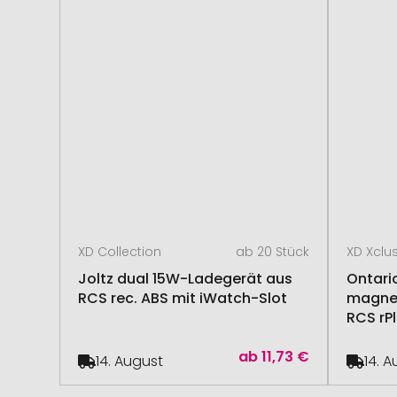
XD Collection
ab 20 Stück
XD Xclu
Joltz dual 15W-Ladegerät aus
Ontari
RCS rec. ABS mit iWatch-Slot
magnet
RCS rPl
ab
11,73 €
14. August
14. 