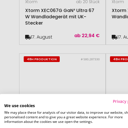
Xtorm
ab 20 Stück
Xtorm
Xtorm XEC067G GaN² Ultra 67
Xtorm 
W Wandladegerät mit UK-
Wandla
Stecker
ab
22,94 €
17. August
17. 
48H PRODUKTION
48H PR
# 580.287330
Privacy 
We use cookies
We may place these for analysis of our visitor data, to improve our website, s
personalised content and to give you a great website experience. For more
information about the cookies we use open the settings.