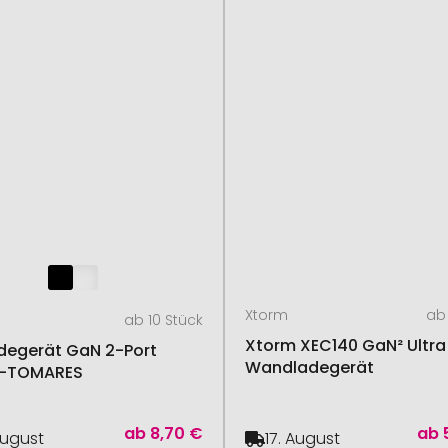
Xtorm
ab 
ab 10 Stück
Xtorm XEC140 GaN² Ultra
degerät GaN 2-Port
Wandladegerät
S-TOMARES
ab
8,70 €
ab
August
17. August