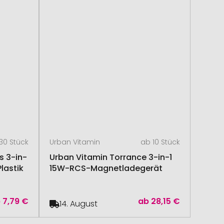
30 Stück
Urban Vitamin
ab 10 Stück
 3-in-
Urban Vitamin Torrance 3-in-1
lastik
15W-RCS-Magnetladegerät
b
7,79 €
ab
28,15 €
14. August