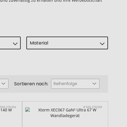
 und zuverlässig zu erhalten und Ihre Werbebotschaft
Material
Sortieren nach:
Reihenfolge
 500.276356
# 500.276358