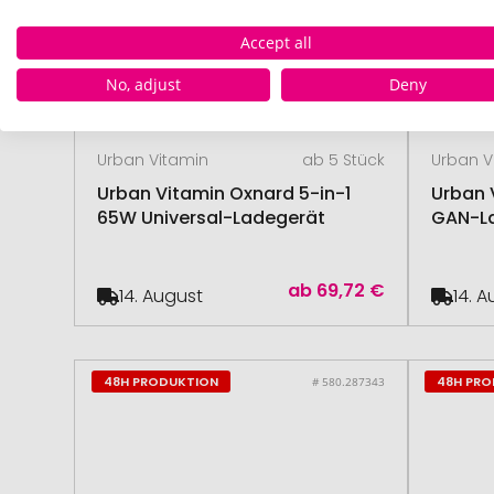
Accept all
No, adjust
Deny
Urban Vitamin
ab 5 Stück
Urban V
Urban Vitamin Oxnard 5-in-1
Urban 
65W Universal-Ladegerät
GAN-La
ab
69,72 €
14. August
14. 
48H PRODUKTION
48H PR
# 580.287343