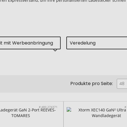
eren Expressversand, um Ihre personalisierten Ladestecker schnell
eit mit Werbeanbringung
Veredelung
Produkte pro Seite:
48
# 480.274371
#