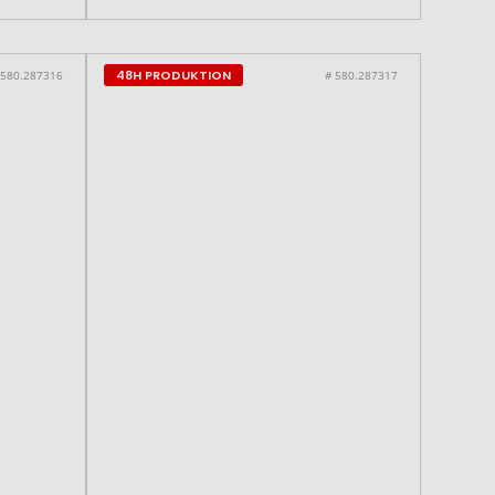
48H PRODUKTION
 580.287316
# 580.287317