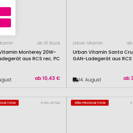
itamin
ab 10 Stück
Urban Vitamin
ab 
Vitamin Monterey 20W-
Urban Vitamin Santa Cr
degerät aus RCS rec. PC
GAN-Ladegerät aus RCS 
ab
10,43 €
ab
August
14. August
ODUKTION
48H PRODUKTION
# 580.287346
#