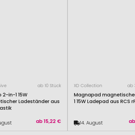
sive
ab 10 Stück
XD Collection
ab 
o 2-in-1 15W
Magnapad magnetisches
ischer Ladeständer aus
1 15W Ladepad aus RCS rP
astik
ab
15,22 €
a
August
14. August