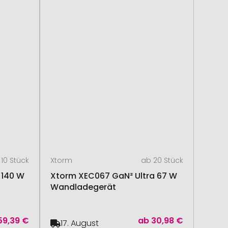
10 Stück
Xtorm
ab 20 Stück
 140 W
Xtorm XEC067 GaN² Ultra 67 W
Wandladegerät
59,39 €
ab
30,98 €
17. August