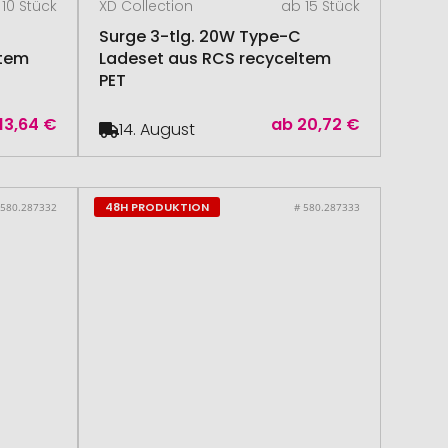
10 Stück
XD Collection
ab 15 Stück
Surge 3-tlg. 20W Type-C
ltem
Ladeset aus RCS recyceltem
PET
13,64 €
ab
20,72 €
14. August
48H PRODUKTION
 580.287332
# 580.287333