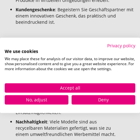
Produkte in virtuellen Umgebungen erleben.
Kundengeschenke
: Begeistern Sie Geschäftspartner mit
einem innovativen Geschenk, das praktisch und
beeindruckend ist.
Privacy policy
Welche Vorteile bieten VR-Brillen als
We use cookies
Werbeartikel?
We may place these for analysis of our visitor data, to improve our website,
show personalised content and to give you a great website experience. For
Die Vorteile von VR-Brillen als Werbegeschenk sind
more information about the cookies we use open the settings.
vielfältig:
Innovative Präsentation
: Ihre Marke wird als
Accept all
technologisch fortschrittlich wahrgenommen.
No, adjust
Deny
Hohe Flexibilität
: Kompatibel mit nahezu allen
Smartphones, bieten sie vielseitige
Einsatzmöglichkeiten.
Nachhaltigkeit
: Viele Modelle sind aus
recycelbaren Materialien gefertigt, was sie zu
einem umweltfreundlichen Werbemittel macht.