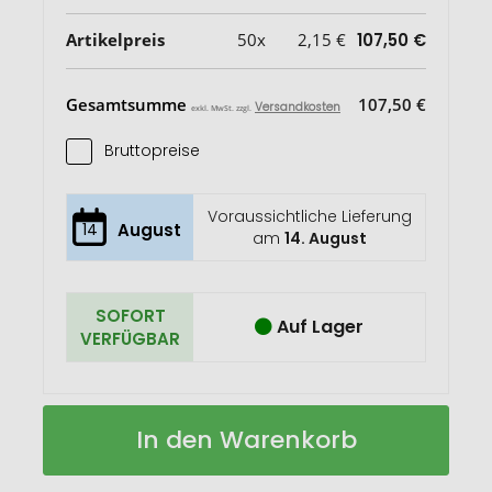
Artikelpreis
50x
2,15 €
107,50 €
Gesamtsumme
107,50 €
Versandkosten
exkl. MwSt. zzgl.
Bruttopreise
Voraussichtliche Lieferung
14
August
am
14. August
SOFORT
Auf Lager
VERFÜGBAR
EXPRESSDRUCK
Auf
In den Warenkorb
Kunststoff-
Lager
Zollstock,
midi