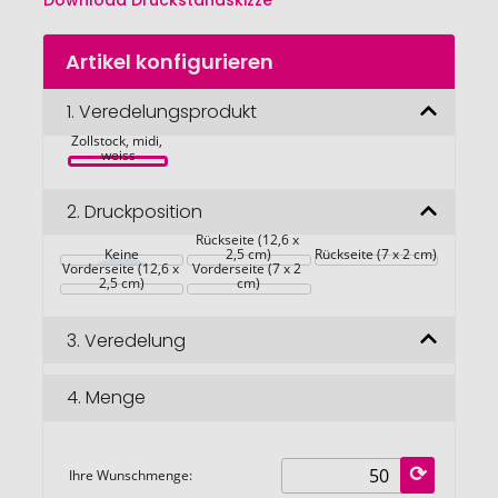
Download Druckstandskizze
Zum
Artikel konfigurieren
Anfang
der
Bildgalerie
1.
Veredelungsprodukt
EXPRESSDRUCK 
Kunststoff-
springen
Zollstock, midi, 
weiss
2.
Druckposition
Rückseite (12,6 x 
Keine
2,5 cm)
Rückseite (7 x 2 cm)
Vorderseite (12,6 x 
Vorderseite (7 x 2 
2,5 cm)
cm)
3.
Veredelung
4.
Menge
Ihre Wunschmenge: