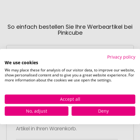
So einfach bestellen Sie Ihre Werbeartikel bei
Pinkcube
Privacy policy
We use cookies
We may place these for analysis of our visitor data, to improve our website,
show personalised content and to give you a great website experience. For
more information about the cookies we use open the settings.
Schritt 1:
Artikelkonfiguration
Wählen Sie Ihre gewünschten
Accept all
Werbeartikel aus und passen Sie diese
No, adjust
Deny
nach Ihren Vorstellungen an.
Anschließend legen Sie die konfigurierten
Artikel in Ihren Warenkorb.