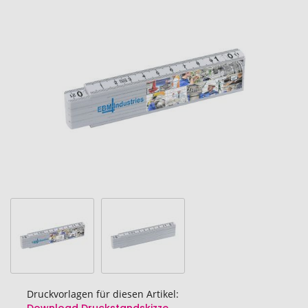
Ende
der
Bildgalerie
springen
Druckvorlagen für diesen Artikel: