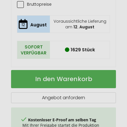
Bruttopreise
Voraussichtliche Lieferung
12
August
am
12. August
SOFORT
1629 Stück
VERFÜGBAR
Farina
Auf
In den Warenkorb
Schlüsselring,
Lager
Multitool
Angebot anfordern
Kostenloser E-Proof am selben Tag
Mit Ihrer Freigabe startet die Produktion