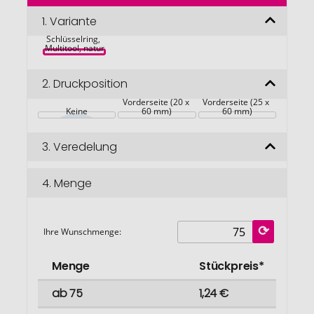
der
Bildgalerie
1.
Variante
Farina 
springen
Schlüsselring, 
Multitool, natur
2.
Druckposition
Vorderseite (20 x 
Vorderseite (25 x 
Keine
60 mm)
60 mm)
3.
Veredelung
4.
Menge
Ihre Wunschmenge:
Menge
Stückpreis*
ab 75
1,24 €