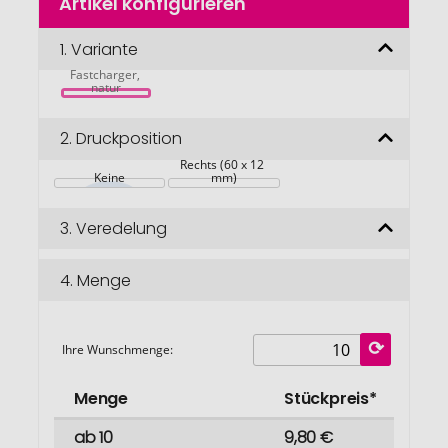
Artikel konfigurieren
Anfang
der
Faylo 
Bildgalerie
1.
Variante
Multifunktionaler 
Wireless-
springen
Fastcharger, 
natur
2.
Druckposition
Rechts (60 x 12 
Keine
mm)
3.
Veredelung
4.
Menge
Ihre Wunschmenge:
Menge
Stückpreis*
ab 10
9,80 €