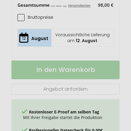
Gesamtsumme
98,00 €
Versandkosten
exkl. MwSt. zzgl.
Bruttopreise
Voraussichtliche Lieferung
12
August
am
12. August
Faylo
Auf
In den Warenkorb
Multifunktionaler
Lager
Wireless-
Fastcharger
Angebot anfordern
Kostenloser E-Proof am selben Tag
Mit Ihrer Freigabe startet die Produktion
Professioneller Datencheck für 0,00€