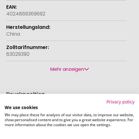
4024869369692
China
63029390
Mehr anzeigen
Druckposition
Privacy policy
Die bei diesem Produkt bedruckbaren Positionen
We use cookies
sind in den Bildern exemplarisch dargestellt.
We may place these for analysis of our visitor data, to improve our website,
show personalised content and to give you a great website experience. For
more information about the cookies we use open the settings.