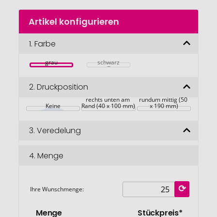
Zum
Artikel konfigurieren
Anfang
der
Bildgalerie
1.
Farbe
springen
grau
schwarz
2.
Druckposition
rechts unten am 
rundum mittig (50 
Keine
Rand (40 x 100 mm)
x 190 mm)
3.
Veredelung
4.
Menge
Ihre Wunschmenge:
Menge
Stückpreis*