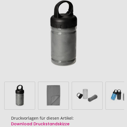
Ende
der
Bildgalerie
springen
Druckvorlagen für diesen Artikel:
Download Druckstandskizze