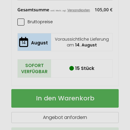
Gesamtsumme
105,00 €
Versandkosten
exkl. MwSt. zzgl.
Bruttopreise
Voraussichtliche Lieferung
14
August
am
14. August
SOFORT
15 Stück
VERFÜGBAR
Fitnesshandtuch
Auf
In den Warenkorb
"Keep
Lager
Cool"
Angebot anfordern