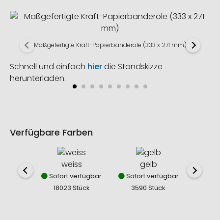
Maßgefertigte Kraft-Papierbanderole (333 x 271 mm)
Schnell und einfach
hier
die Standskizze
herunterladen.
Verfügbare Farben
weiss
gelb
o
Sofort verfügbar
Sofort verfügbar
Sofor
18023 Stück
3590 Stück
353