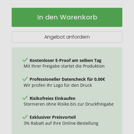
Flasche
Auf
In den Warenkorb
aus
Lager
recyceltem
Edelstahl
Refill
Angebot anfordern
Kostenloser E-Proof am selben Tag
Mit Ihrer Freigabe startet die Produktion
Professioneller Datencheck für 0,00€
Wir prüfen Ihr Logo für den Druck
Risikofreies Einkaufen
Stornieren ohne Risiko bis zur Druckfreigabe
Exklusiver Preisvorteil
3% Rabatt auf Ihre Online-Bestellung