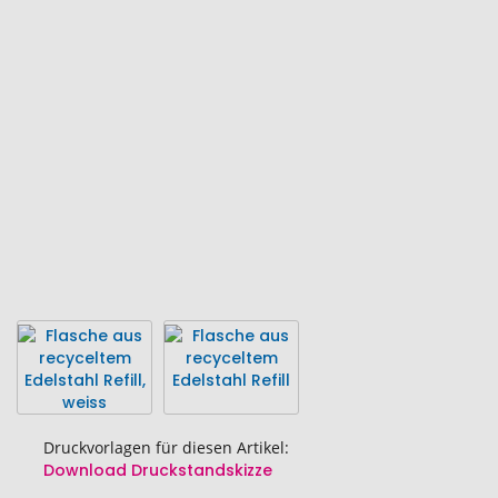
Ende
der
Bildgalerie
springen
Druckvorlagen für diesen Artikel:
Download Druckstandskizze