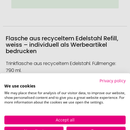
Flasche aus recyceltem Edelstahl Refill,
weiss – individuell als Werbeartikel
bedrucken
Trinkflasche aus recyceltem Edelstahl. Füllmenge:
790 ml.
Privacy policy
Spezifikation
We use cookies
We may place these for analysis of our visitor data, to improve our website,
Weitere
show personalised content and to give you a great website experience. For
more information about the cookies we use open the settings.
Informationen
Flasche aus recyceltem Edelstahl Refill, weiss
Accept all
140.275167