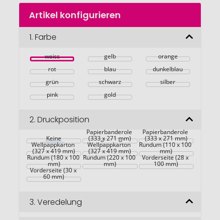
Zum
Artikel konfigurieren
Anfang
der
Bildgalerie
1.
Farbe
springen
weiss
gelb
orange
rot
blau
dunkelblau
grün
schwarz
silber
pink
gold
2.
Druckposition
Maßgefertigte 
Kraft-
Maßgefertigte 
Maßgefertigter 
Papierbanderole 
Papierbanderole 
Keine
Kraft-
Maßgefertigter 
(333 x 271 mm)
(333 x 271 mm)
Wellpappkarton 
Wellpappkarton 
Rundum (110 x 100 
(327 x 419 mm)
(327 x 419 mm)
mm)
Rundum (180 x 100 
Rundum (220 x 100 
Vorderseite (28 x 
mm)
mm)
100 mm)
Vorderseite (30 x 
60 mm)
3.
Veredelung