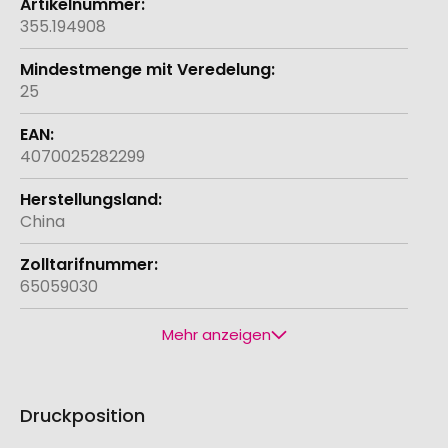
355.194908
25
4070025282299
China
65059030
Mehr anzeigen
Druckposition