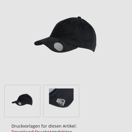
Ende
der
Bildgalerie
springen
Druckvorlagen für diesen Artikel: