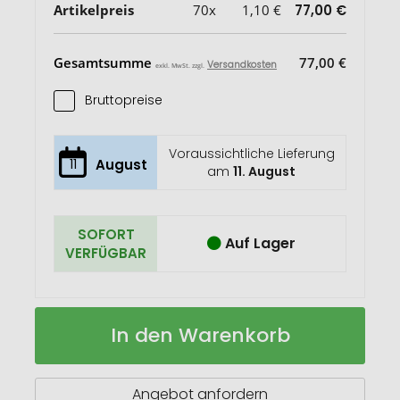
Artikelpreis
70x
1,10 €
77,00 €
Gesamtsumme
77,00 €
Versandkosten
exkl. MwSt. zzgl.
Bruttopreise
Voraussichtliche Lieferung
11
August
am
11. August
SOFORT
Auf Lager
VERFÜGBAR
Flaschenöffner
Auf
In den Warenkorb
"Kappa"
Lager
Angebot anfordern