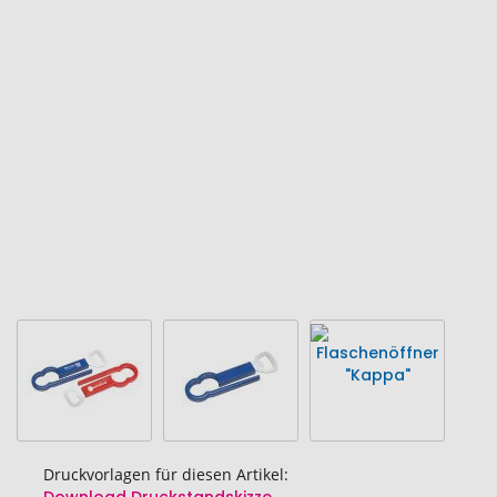
Ende
der
Bildgalerie
springen
Druckvorlagen für diesen Artikel: