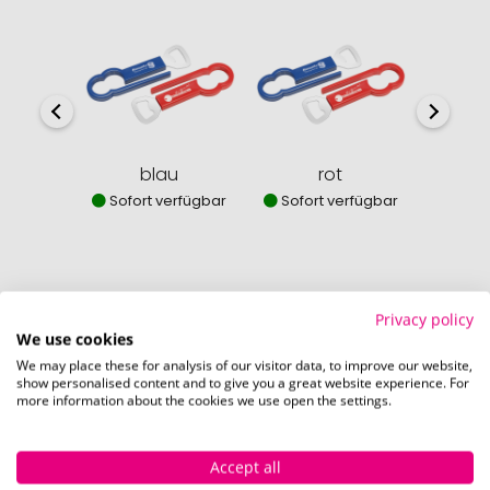
blau
rot
w
Sofort verfügbar
Sofort verfügbar
Sofor
Privacy policy
So einfach bestellen Sie Ihre Werbeartikel bei
We use cookies
Pinkcube
We may place these for analysis of our visitor data, to improve our website,
show personalised content and to give you a great website experience. For
more information about the cookies we use open the settings.
Accept all