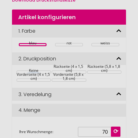
Download Druckstandskizze
Zum
Artikel konfigurieren
Anfang
der
Bildgalerie
1.
Farbe
springen
blau
rot
weiss
2.
Druckposition
Rückseite (4 x 1,5 
Rückseite (5,8 x 1,8 
Keine
cm)
cm)
Vorderseite (4 x 1,5 
Vorderseite (5,8 x 
cm)
1,8 cm)
3.
Veredelung
4.
Menge
Ihre Wunschmenge: