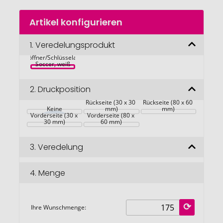
Zum
Artikel konfigurieren
Anfang
der
Bildgalerie
1.
Veredelungsprodukt
springen
Flaschenöffner/Schlüsselanhänger 
Soccer, weiß
2.
Druckposition
Rückseite (30 x 30 
Rückseite (80 x 60 
Keine
mm)
mm)
Vorderseite (30 x 
Vorderseite (80 x 
30 mm)
60 mm)
3.
Veredelung
4.
Menge
Ihre Wunschmenge: