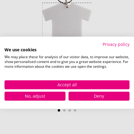
Privacy policy
We use cookies
We may place these for analysis of our visitor data, to improve our website,
show personalised content and to give you a great website experience. For
more information about the cookies we use open the settings.
Accept all
Rückseite (30 x 30 mm)
No, adjust
Deny
Schnell und einfach
hier
die Standskizze
herunterladen.