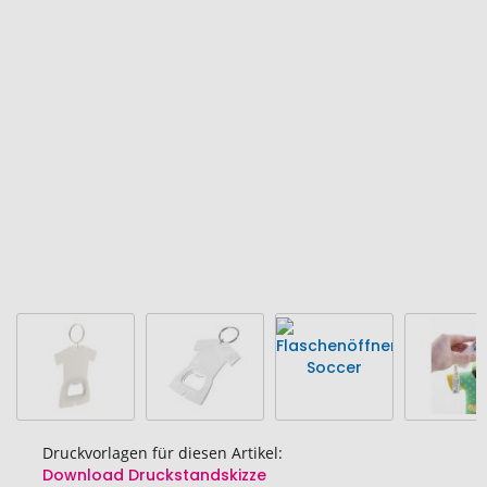
Ende
der
Bildgalerie
springen
Druckvorlagen für diesen Artikel:
Download Druckstandskizze