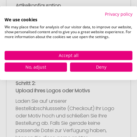
Artikelkonfiguration
Wählen Sie Ihre gewünschten
Privacy policy
We use cookies
Werbeartikel aus und passen Sie diese
nach Ihren Vorstellungen an.
We may place these for analysis of our visitor data, to improve our website,
show personalised content and to give you a great website experience. For
Anschließend legen Sie die konfigurierten
more information about the cookies we use open the settings.
Artikel in Ihren Warenkorb.
Accept all
No, adjust
Deny
Schritt 2:
Upload Ihres Logos oder Motivs
Laden Sie auf unserer
Bestellabschlussseite (Checkout) Ihr Logo
oder Motiv hoch und schließen Sie Ihre
Bestellung ab. Falls Sie gerade keine
passende Datei zur Verfügung haben,