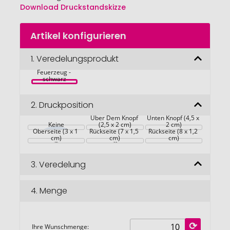
Download Druckstandskizze
Zum
Artikel konfigurieren
Anfang
der
FLASMA PLUS 
Bildgalerie
1.
Veredelungsprodukt
Großes 
Lichtbogen-
springen
Feuerzeug - 
schwarz
2.
Druckposition
Über Dem Knopf 
Unten Knopf (4,5 x 
Keine
(2,5 x 2 cm)
2 cm)
Oberseite (3 x 1 
Rückseite (7 x 1,5 
Rückseite (8 x 1,2 
cm)
cm)
cm)
3.
Veredelung
4.
Menge
Ihre Wunschmenge: