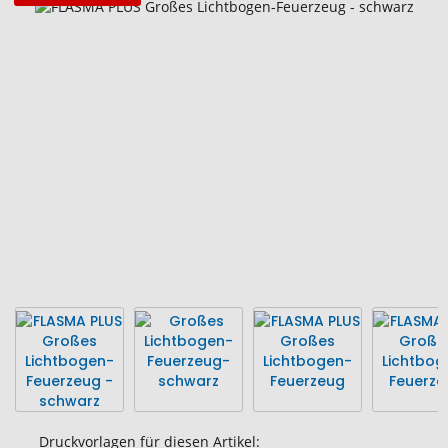
Zum
Ende
der
Bildgalerie
springen
Druckvorlagen für diesen Artikel: