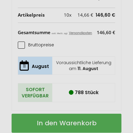
Artikelpreis
10x
14,66 €
146,60 €
Gesamtsumme
146,60 €
Versandkosten
exkl. MwSt. zzgl.
Bruttopreise
Voraussichtliche Lieferung
11
August
am
11. August
SOFORT
788 Stück
VERFÜGBAR
FLASMA
Auf
In den Warenkorb
PLUS
Lager
Großes