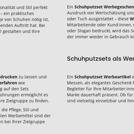
Ein
Schuhputzset Werbegesche
nalität und Stil perfekt
Ausdruck von Wertschätzung und
– ein praktisches
oder Tuch ausgestattet – diese
W
ege von Schuhen nötig ist,
Mitarbeitende oder Kund:innen, d
enden Auftritt hat. Bei
oder Slogan bedruckt, wird das 
l gestalten und Ihre
der immer wieder in Gebrauch 
Schuhputzsets als Werb
edrucken
zu lassen und
Ein
Schuhputzset Werbeartikel
e
erfahren
wie
Messen, als elegantes Geschenk f
g auf den Sets
Begleiter für Ihre Mitarbeiter:in
führungen ermöglicht es
Marke dauerhaft präsent. Ob für
hre Zielgruppe zu finden.
sind vielseitig einsetzbar und hi
die Pflege, Stil und
len Werbemittel sind der
en bei Ihrer Zielgruppe