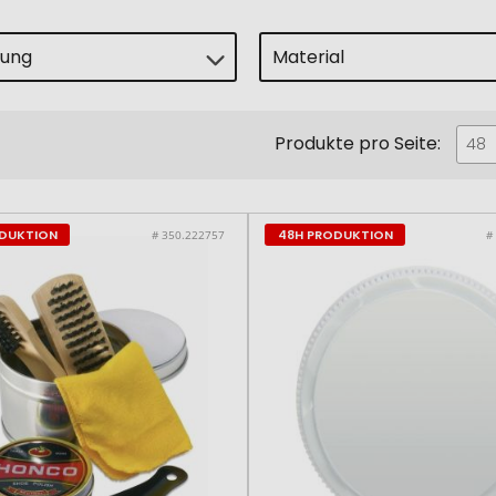
lung
Material
Produkte pro Seite:
48
ODUKTION
48H PRODUKTION
# 350.222757
#