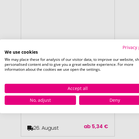
Privacy 
We use cookies
We may place these for analysis of our visitor data, to improve our website, s
personalised content and to give you a great website experience. For more
information about the cookies we use open the settings.
Accept all
ab 20 Stück
Schuhpflegeset RE98-AJACCIO
No, adjust
Deny
ab
5,34 €
26. August