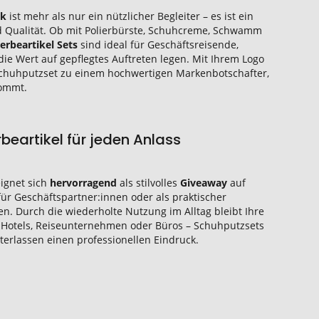
nk
ist mehr als nur ein nützlicher Begleiter – es ist ein
 Qualität. Ob mit Polierbürste, Schuhcreme, Schwamm
erbeartikel Sets
sind ideal für Geschäftsreisende,
ie Wert auf gepflegtes Auftreten legen. Mit Ihrem Logo
Schuhputzset zu einem hochwertigen Markenbotschafter,
kommt.
eartikel für jeden Anlass
ignet sich
hervorragend
als stilvolles
Giveaway
auf
ür Geschäftspartner:innen oder als praktischer
nen. Durch die wiederholte Nutzung im Alltag bleibt Ihre
 Hotels, Reiseunternehmen oder Büros – Schuhputzsets
nterlassen einen professionellen Eindruck.