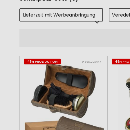
Lieferzeit mit Werbeanbringung
Verede
48H PRODUKTION
48H PR
# 365.205447