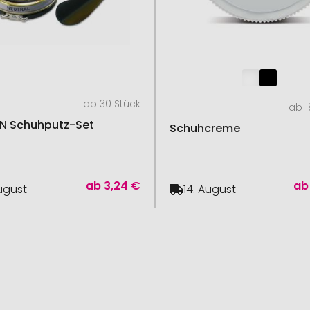
ab 30 Stück
ab 1
N Schuhputz-Set
Schuhcreme
ab
3,24 €
ab
August
14. August