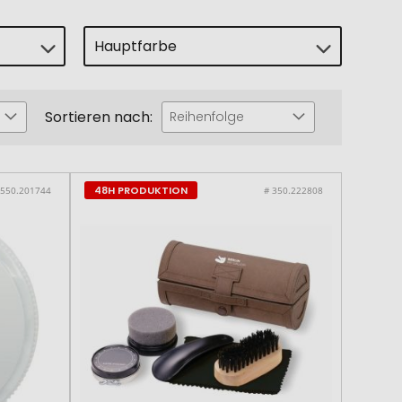
Hauptfarbe
Sortieren nach:
Reihenfolge
48H PRODUKTION
 550.201744
# 350.222808