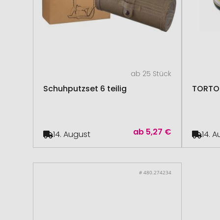
ab 25 Stück
Schuhputzset 6 teilig
TORTO
ab
5,27 €
14. August
14. 
# 480.274234