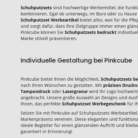
Schuhputzsets
sind hochwertige Werbemittel, die Funktio
kombinieren. Egal ob unterwegs, im Büro oder zu Hause 
Schuhputzset Werbeartikel
bietet alles, was für die Pfl
und sorgt dafür, dass Ihre Zielgruppe immer einen glänz
Pinkcube können Sie
Schuhputzsets bedruckt
individuel
Marke stilvoll präsentieren.
Individuelle Gestaltung bei Pinkcube
Pinkcube bietet Ihnen die Möglichkeit,
Schuhputzsets b
nach Ihren Wünschen zu gestalten. Mit
präzisen Druckv
Tampondruck
oder
Lasergravur
wird Ihr Logo hochwerti
angebracht. Unsere große Auswahl an Designs und Aus
Ihnen, das perfekte
Schuhputzset Werbegeschenk
für I
Setzen Sie mit Pinkcube auf Schuhputzsets Werbeartikel, 
Markenpräsenz vereinen. Diese eleganten und funktiona
ideale Begleiter für einen glänzenden Auftritt und bleib
garantiert in Erinnerung!