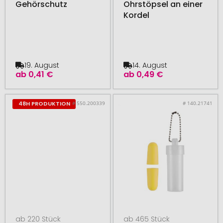
Gehörschutz
Ohrstöpsel an einer
Kordel
19. August
14. August
ab
0,41 €
ab
0,49 €
# 550.200339
# 140.21741
48H PRODUKTION
ab 220 Stück
ab 465 Stück