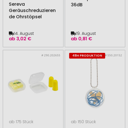
Sereva
36dB
Geräuschreduzieren
de Ohrstöpsel
14. August
19. August
ab
3,02 €
ab
0,81 €
# 290.202655
# 550.20152
48H PRODUKTION
ab 175 Stück
ab 150 Stück