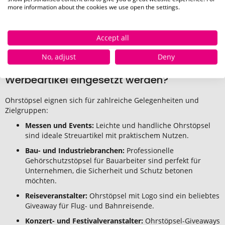
Ohrstöpsel mit Etui:
In einem bedruckbaren
more information about the cookies we use open the settings.
Masken-Etui geliefert, praktisch und hygienisch.
Diese Varianten machen Ohrstöpsel zu vielseitigen
Accept all
Werbeartikeln, die Ihre Marke mit Schutz und Komfort
verbinden.
No, adjust
Deny
Wann und wo können Ohrstöpsel als
Werbeartikel eingesetzt werden?
Ohrstöpsel eignen sich für zahlreiche Gelegenheiten und
Zielgruppen:
Messen und Events:
Leichte und handliche Ohrstöpsel
sind ideale Streuartikel mit praktischem Nutzen.
Bau- und Industriebranchen:
Professionelle
Gehörschutzstöpsel für Bauarbeiter sind perfekt für
Unternehmen, die Sicherheit und Schutz betonen
möchten.
Reiseveranstalter:
Ohrstöpsel mit Logo sind ein beliebtes
Giveaway für Flug- und Bahnreisende.
Konzert- und Festivalveranstalter:
Ohrstöpsel-Giveaways