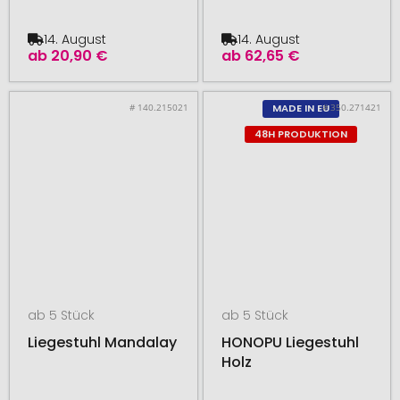
14. August
14. August
ab
20,90 €
ab
62,65 €
# 140.215021
# 350.271421
MADE IN EU
48H PRODUKTION
ab 5 Stück
ab 5 Stück
Liegestuhl Mandalay
HONOPU Liegestuhl
Holz