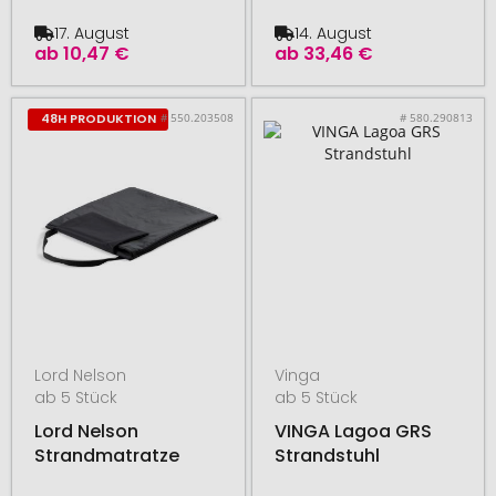
17. August
14. August
ab
10,47 €
ab
33,46 €
# 550.203508
# 580.290813
48H PRODUKTION
Lord Nelson
Vinga
ab 5 Stück
ab 5 Stück
Lord Nelson
VINGA Lagoa GRS
Strandmatratze
Strandstuhl