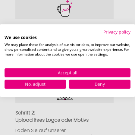
Schritt 1:
Privacy policy
Artikelkonfiguration
We use cookies
Wählen Sie Ihre gewünschten
We may place these for analysis of our visitor data, to improve our website,
show personalised content and to give you a great website experience. For
Werbeartikel aus und passen Sie diese
more information about the cookies we use open the settings.
nach Ihren Vorstellungen an.
Anschließend legen Sie die konfigurierten
Artikel in Ihren Warenkorb.
Accept all
No, adjust
Deny
Schritt 2:
Upload Ihres Logos oder Motivs
Laden Sie auf unserer