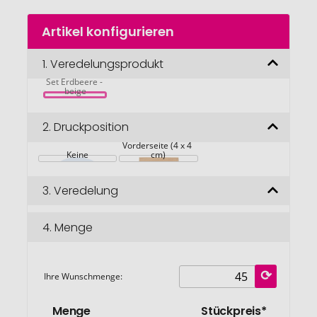
Zum
Artikel konfigurieren
Anfang
der
Bildgalerie
1.
Veredelungsprodukt
FRESA KIT Saat-
springen
Set Erdbeere - 
beige
2.
Druckposition
Vorderseite (4 x 4 
Keine
cm)
3.
Veredelung
4.
Menge
Ihre Wunschmenge:
Menge
Stückpreis*