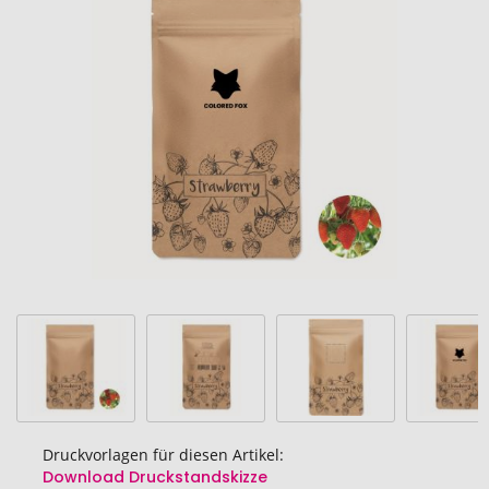
Ende
der
Bildgalerie
springen
Druckvorlagen für diesen Artikel:
Download Druckstandskizze