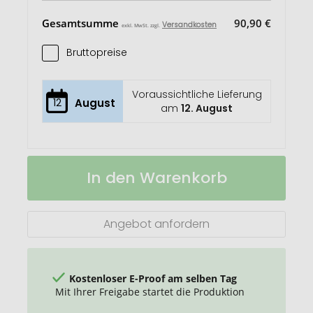
Gesamtsumme
90,90 €
Versandkosten
exkl. MwSt. zzgl.
Bruttopreise
Voraussichtliche Lieferung
12
August
am
12. August
FRESA
Auf
In den Warenkorb
KIT
Lager
Saat-
Set
Erdbeere
Angebot anfordern
Kostenloser E-Proof am selben Tag
Mit Ihrer Freigabe startet die Produktion