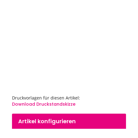
Ende
der
Bildgalerie
springen
Druckvorlagen für diesen Artikel:
Download Druckstandskizze
Zum
Artikel konfigurieren
Anfang
der
Bildgalerie