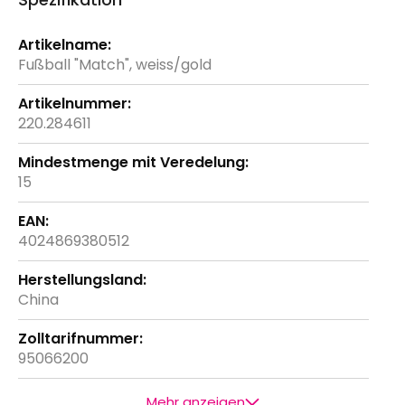
Weitere
Informationen
Fußball "Match", weiss/gold
220.284611
15
4024869380512
China
95066200
Mehr anzeigen