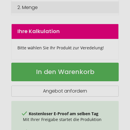
2.
Menge
Ihre Kalkulation
Bitte wählen Sie Ihr Produkt zur Veredelung!
Garten-
Auf
In den Warenkorb
Multitool
Lager
aus
Holz
Angebot anfordern
Kostenloser E-Proof am selben Tag
Mit Ihrer Freigabe startet die Produktion