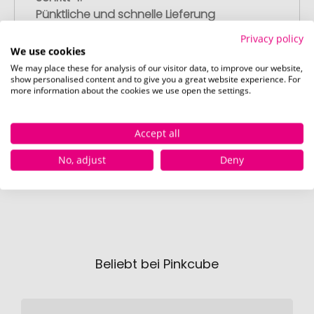
Pünktliche und schnelle Lieferung
Nach Ihrer Freigabe der Druckvorschau
Privacy policy
liefern wir termingerecht zum
We use cookies
vereinbarten Datum – garantiert.
We may place these for analysis of our visitor data, to improve our website,
show personalised content and to give you a great website experience. For
more information about the cookies we use open the settings.
Accept all
No, adjust
Deny
Beliebt bei Pinkcube