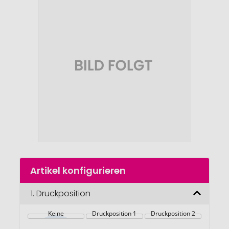
Ende
der
Bildgalerie
springen
Zum
Artikel konfigurieren
Anfang
der
Bildgalerie
1.
Druckposition
springen
Keine
Druckposition 1
Druckposition 2