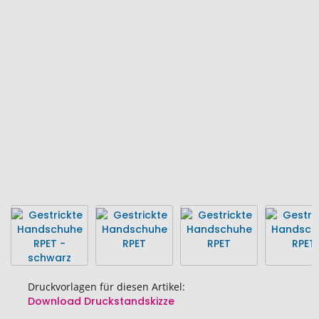
Ende
der
Bildgalerie
springen
Druckvorlagen für diesen Artikel:
Download Druckstandskizze