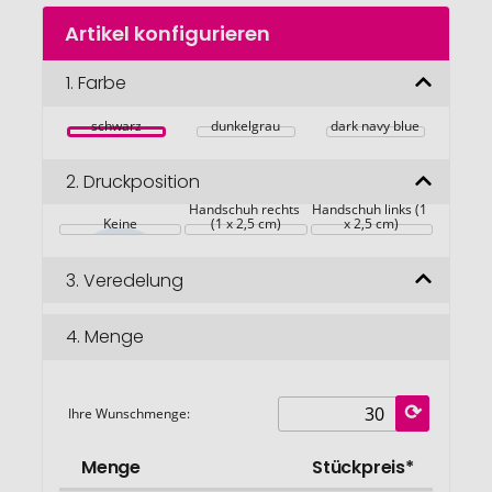
Zum
Artikel konfigurieren
Anfang
der
Bildgalerie
1.
Farbe
springen
schwarz
dunkelgrau
dark navy blue
2.
Druckposition
Handschuh rechts 
Handschuh links (1 
Keine
(1 x 2,5 cm)
x 2,5 cm)
3.
Veredelung
4.
Menge
Ihre Wunschmenge:
Menge
Stückpreis*