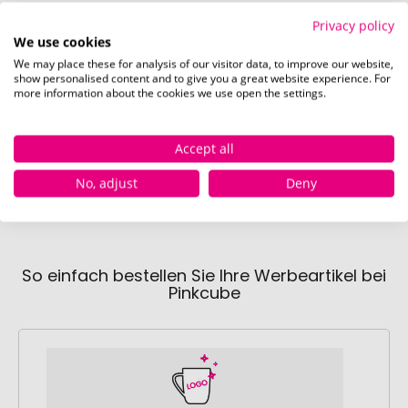
Privacy policy
We use cookies
Verfügbare Farben
We may place these for analysis of our visitor data, to improve our website,
show personalised content and to give you a great website experience. For
more information about the cookies we use open the settings.
schwarz
dunkelgrau
dark 
Sofort verfügbar
Sofort verfügbar
Sofor
Accept all
2706 Stück
5164 Stück
438
No, adjust
Deny
So einfach bestellen Sie Ihre Werbeartikel bei
Pinkcube