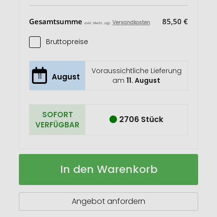
Gesamtsumme
85,50 €
Versandkosten
exkl. MwSt. zzgl.
Bruttopreise
Voraussichtliche Lieferung
11
August
am
11. August
SOFORT
2706 Stück
VERFÜGBAR
Gestrickte
Auf
In den Warenkorb
Handschuhe
Lager
RPET
Angebot anfordern