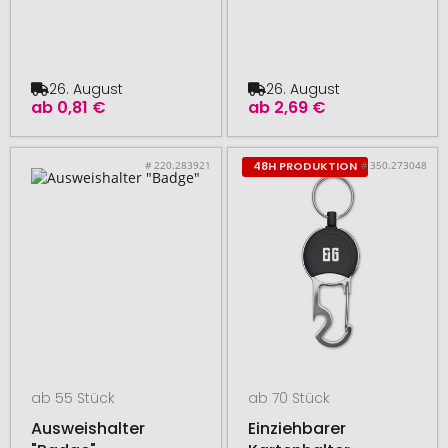
26. August
26. August
ab
0,81 €
ab
2,69 €
# 220.283921
# 350.273048
48H PRODUKTION
ab 55 Stück
ab 70 Stück
Ausweishalter
Einziehbarer