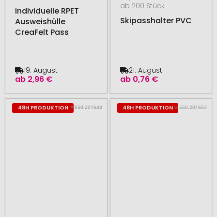
ab 200 Stück
individuelle RPET
Skipasshalter PVC
Ausweishülle
CreaFelt Pass
19. August
21. August
ab
2,96 €
ab
0,76 €
# 550.201648
# 550.201653
48H PRODUKTION
48H PRODUKTION