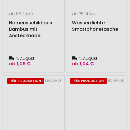
ab 65 Stück
ab 75 Stück
Namensschild aus
Wasserdichte
Bambus mit
Smartphonetasche
Anstecknadel
14. August
14. August
ab
1,09 €
ab
1,04 €
# 550.200426
# 550.200425
48H PRODUKTION
48H PRODUKTION