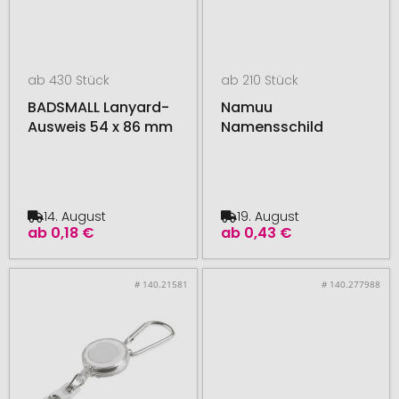
ab 430 Stück
ab 210 Stück
BADSMALL Lanyard-
Namuu
Ausweis 54 x 86 mm
Namensschild
14. August
19. August
ab
0,18 €
ab
0,43 €
# 140.21581
# 140.277988