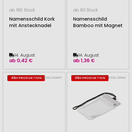
ab 165 Stück
ab 60 Stück
Namensschild Kork
Namensschild
mit Anstecknadel
Bamboo mit Magnet
14. August
14. August
ab
0,42 €
ab
1,36 €
# 550.204457
# 550.20064
48H PRODUKTION
48H PRODUKTION