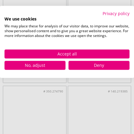
Privacy policy
We use cookies
ab 1000 Stück
ab 235 Stück
We may place these for analysis of our visitor data, to improve our website,
show personalised content and to give you a great website experience. For
Reisepasshülle
BADLARGE Lanyard-
more information about the cookies we use open the settings.
Ausweis 120 x 80 mm
Accept all
No, adjust
Deny
14. August
14. August
ab
0,09 €
ab
0,35 €
# 350.274790
# 140.219385