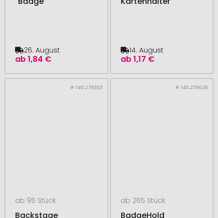
"Badge"
Kartenhalter
26. August
14. August
ab
1,84 €
ab
1,17 €
# 140.278303
# 140.276628
ab 95 Stück
ab 265 Stück
Backstage
BadgeHold