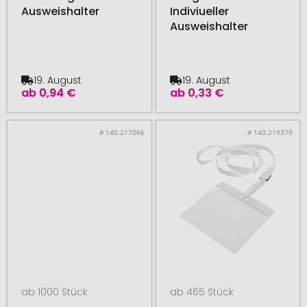
Ausweishalter
Indiviueller
Ausweishalter
19. August
19. August
ab
0,94 €
ab
0,33 €
# 140.217066
# 140.219379
ab 1000 Stück
ab 465 Stück