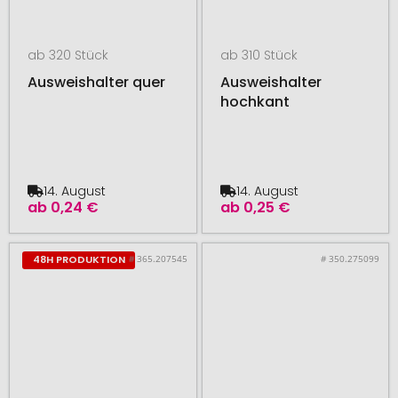
ab 320 Stück
ab 310 Stück
Ausweishalter quer
Ausweishalter
hochkant
14. August
14. August
ab
0,24 €
ab
0,25 €
# 365.207545
# 350.275099
48H PRODUKTION