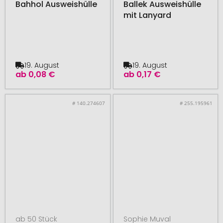
Bahhol Ausweishülle
Ballek Ausweishülle
mit Lanyard
19. August
19. August
ab
0,08 €
ab
0,17 €
# 140.274607
# 255.195961
ab 50 Stück
Sophie Muval