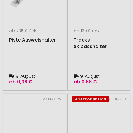
ab 235 Stück
ab 130 Stück
Piste Ausweishalter
Tracks
Skipasshalter
19. August
19. August
ab
0,38 €
ab
0,68 €
# 140.217753
# 350.22518
48H PRODUKTION