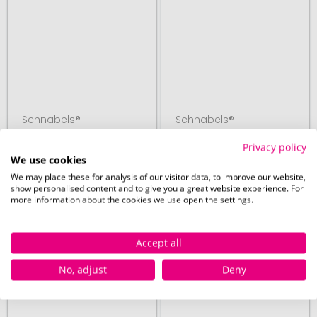
Schnabels®
Schnabels®
ab 100 Stück
ab 100 Stück
Privacy policy
Quietsche-Ente
Quietsche-Ente Opa
We use cookies
Oma
We may place these for analysis of our visitor data, to improve our website,
show personalised content and to give you a great website experience. For
more information about the cookies we use open the settings.
07. September
07. September
ab
3,30 €
ab
3,30 €
Accept all
No, adjust
Deny
# 395.207432
# 395.207434