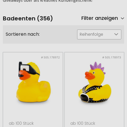
Giveaways oder als kreatives Kundengeschenk!
Badeenten (356)
Filter anzeigen
Sortieren nach:
Reihenfolge
# 505.178972
# 505.178973
ab 100 Stück
ab 100 Stück