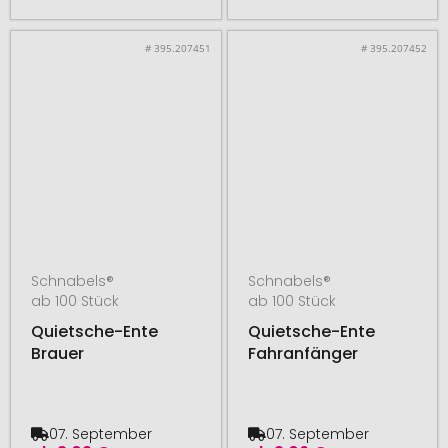
# 395.207451
# 395.207452
Schnabels®
Schnabels®
ab 100 Stück
ab 100 Stück
Quietsche-Ente
Quietsche-Ente
Brauer
Fahranfänger
07. September
07. September