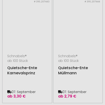
# 395.207443
# 395.207444
Schnabels®
Schnabels®
ab 100 Stück
ab 100 Stück
Quietsche-Ente
Quietsche-Ente
Karnevalsprinz
Müllmann
07. September
07. September
ab
3,30 €
ab
2,79 €