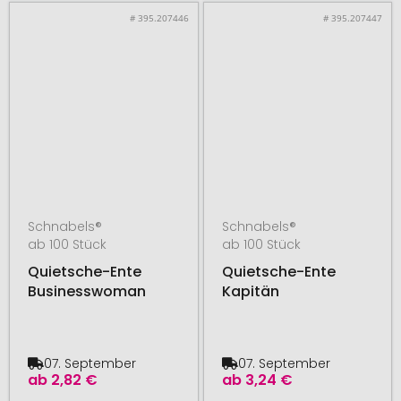
# 395.207446
# 395.207447
Schnabels®
Schnabels®
ab 100 Stück
ab 100 Stück
Quietsche-Ente
Quietsche-Ente
Businesswoman
Kapitän
07. September
07. September
ab
2,82 €
ab
3,24 €