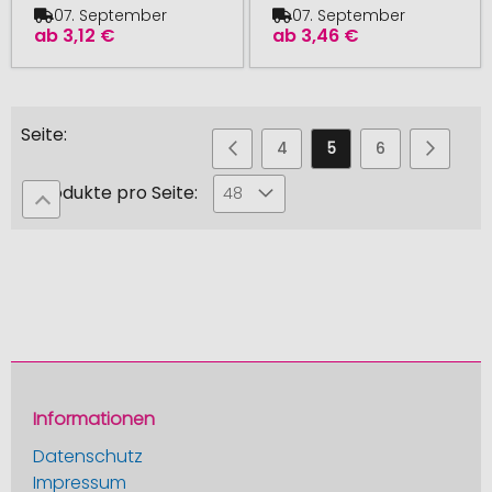
07. September
07. September
ab
3,12 €
ab
3,46 €
Seite
Seite
Seite
Zurück
Seite
Sie
Seite
Seite
Seite
Weiter
3
4
5
6
7
lesen
Produkte pro Seite:
48
gerade
die
Seite
Informationen
Datenschutz
Impressum