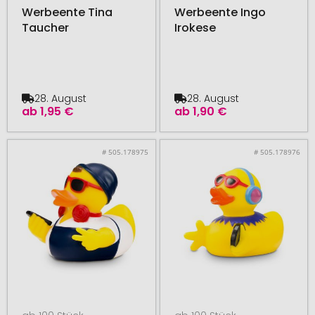
Werbeente Tina
Werbeente Ingo
Taucher
Irokese
28. August
28. August
ab
1,95 €
ab
1,90 €
# 505.178975
# 505.178976