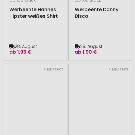
ab 100 Stück
ab 100 Stück
Werbeente Hannes
Werbeente Danny
Hipster weißes Shirt
Disco
28. August
28. August
ab
1,93 €
ab
1,90 €
# 505.178977
# 505.178978