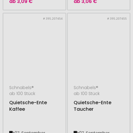
ab
3,09 €
ab
3,06 €
# 395.207454
# 395.207455
Schnabels®
Schnabels®
ab 100 Stück
ab 100 Stück
Quietsche-Ente
Quietsche-Ente
Kaffee
Taucher
07. September
07. September