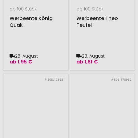
ab 100 Stück
ab 100 Stück
Werbeente König
Werbeente Theo
Quak
Teufel
28. August
28. August
ab
1,95 €
ab
1,61 €
# 505.178981
# 505.178982