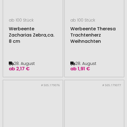
ab 100 Stück
ab 100 Stück
Werbeente
Werbeente Theresa
Zacharias Zebra,ca.
Trachtenherz
8 cm
Weihnachten
28. August
28. August
ab
2,17 €
ab
1,91 €
# 505.179076
# 505.179077