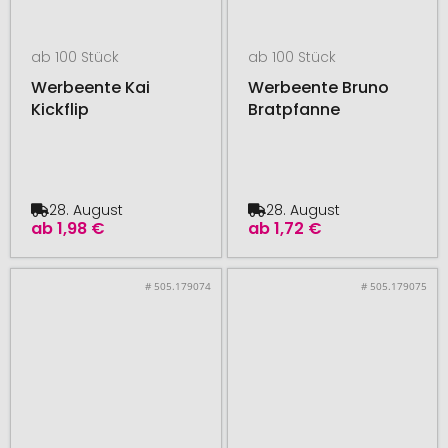
ab 100 Stück
ab 100 Stück
Werbeente Kai
Werbeente Bruno
Kickflip
Bratpfanne
28. August
28. August
ab
1,98 €
ab
1,72 €
# 505.179074
# 505.179075