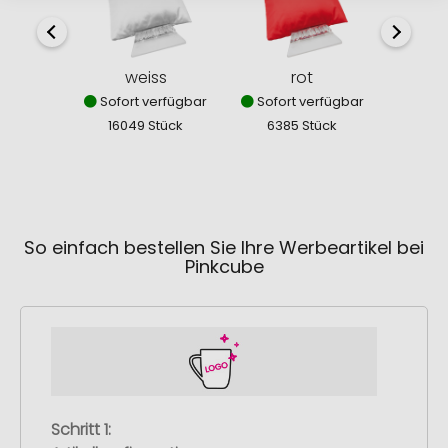
weiss
rot
Sofort verfügbar
Sofort verfügbar
Sofor
16049 Stück
6385 Stück
630
So einfach bestellen Sie Ihre Werbeartikel bei
Pinkcube
Schritt 1: