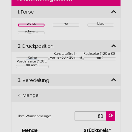
der
Bildgalerie
1.
Farbe
springen
weiss
rot
blau
schwarz
2.
Druckposition
Kunststoffteil - 
Rückseite (120 x 80 
Keine
vorne (60 x 20 mm)
mm)
Vorderseite (120 x 
80 mm)
3.
Veredelung
4.
Menge
Ihre Wunschmenge:
Menge
Stückpreis*