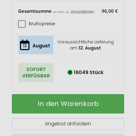
Gesamtsumme
96,00 €
Versandkosten
exkl. MwSt. zzgl.
Bruttopreise
Voraussichtliche Lieferung
12
August
am
12. August
SOFORT
16049 Stück
VERFÜGBAR
Gloxa
Auf
In den Warenkorb
Eiskratzer
Lager
Angebot anfordern